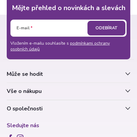
Mějte přehled o novinkách a slevách
Z
E-mail
ODEBÍRAT
á
Vložením e-mailu souhlasíte s
podmínkami ochrany
p
osobních údajů
a
Může se hodit
t
Vše o nákupu
í
O společnosti
Sledujte nás