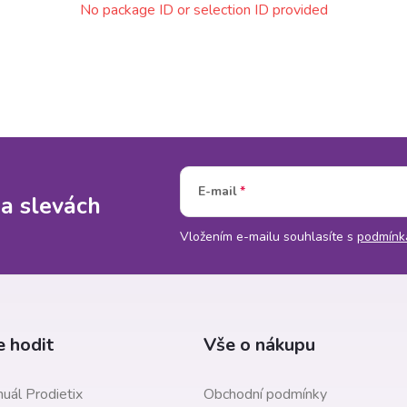
E-mail
 a slevách
Vložením e-mailu souhlasíte s
podmínk
 hodit
Vše o nákupu
uál Prodietix
Obchodní podmínky