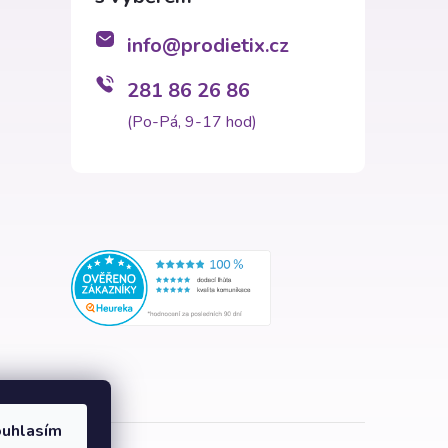
info
@
prodietix.cz
281 86 26 86
(Po-Pá, 9-17 hod)
uhlasím