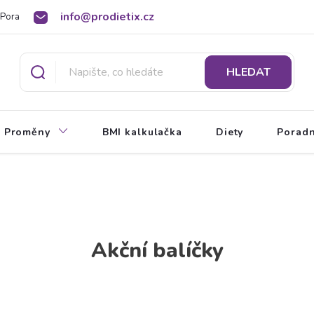
info@prodietix.cz
Poradna
BMI kalkulačka
O Prodietix dietě
HLEDAT
Proměny
BMI kalkulačka
Diety
Porad