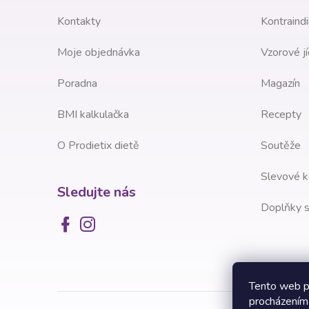
í
Kontakty
Kontraindi
Moje objednávka
Vzorové jí
Poradna
Magazín
BMI kalkulačka
Recepty
O Prodietix dietě
Soutěže
Slevové k
Sledujte nás
Doplňky s
Tento web p
procházením