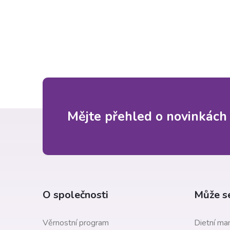
Z
Mějte přehled o novinkách
á
p
a
O společnosti
Může se
t
Věrnostní program
Dietní man