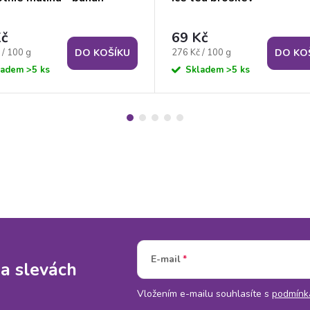
Kč
69 Kč
Měrná
 / 100 g
276 Kč / 100 g
DO KOŠÍKU
DO KO
cena:
ladem
>5 ks
Skladem
>5 ks
E-mail
 a slevách
Vložením e-mailu souhlasíte s
podmínk