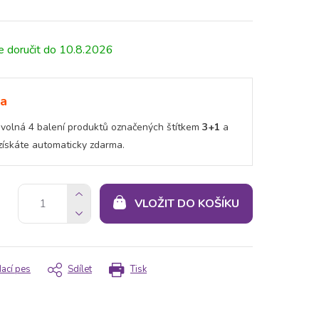
10.8.2026
ma
bovolná 4 balení produktů označených štítkem
3+1
a
 získáte automaticky zdarma.
VLOŽIT DO KOŠÍKU
dací pes
Sdílet
Tisk