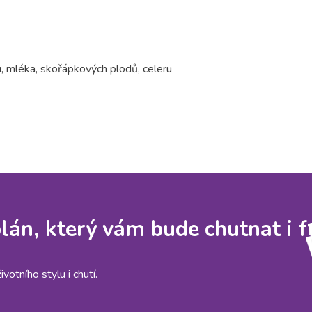
i, mléka, skořápkových plodů, celeru
 plán, který vám bude chutnat i 
otního stylu i chutí.