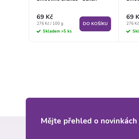
69 Kč
69 
Měrná
Měrná
276 Kč / 100 g
276 Kč
 KOŠÍKU
DO KOŠÍKU
cena:
cena:
Skladem
>5 ks
Sk
Z
Mějte přehled o novinkách