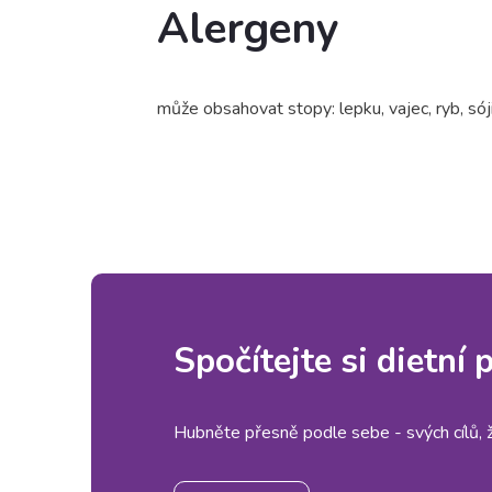
Alergeny
může obsahovat stopy: lepku, vajec, ryb, sój
Spočítejte si dietní
Hubněte přesně podle sebe - svých cílů, živ