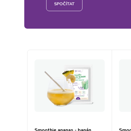
SPOČÍTAT
chutí
Smoothie ananas - banán
Smoo