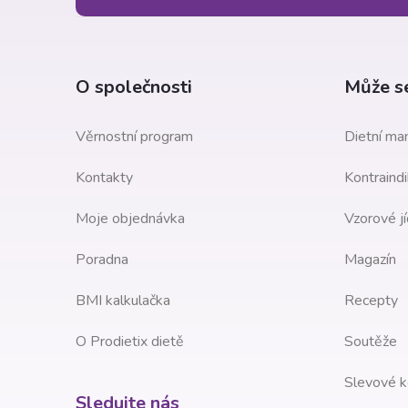
á
p
a
O společnosti
Může se
t
Věrnostní program
Dietní man
í
Kontakty
Kontraindi
Moje objednávka
Vzorové jí
Poradna
Magazín
BMI kalkulačka
Recepty
O Prodietix dietě
Soutěže
Slevové k
Sledujte nás