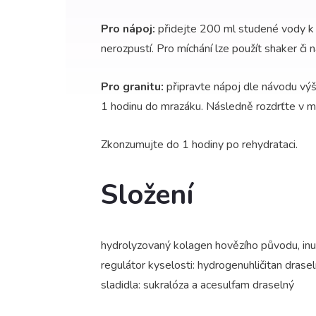
Pro nápoj:
přidejte 200 ml studené vody k 
nerozpustí. Pro míchání lze použít shaker či
Pro granitu:
připravte nápoj dle návodu výš
1 hodinu do mrazáku. Následně rozdrťte v mi
Zkonzumujte do 1 hodiny po rehydrataci.
Složení
hydrolyzovaný kolagen hovězího původu, inuli
regulátor kyselosti: hydrogenuhličitan drasel
sladidla: sukralóza a acesulfam draselný