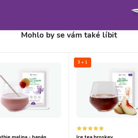
3 + 1
thie malina - banán
Ice tea broskev