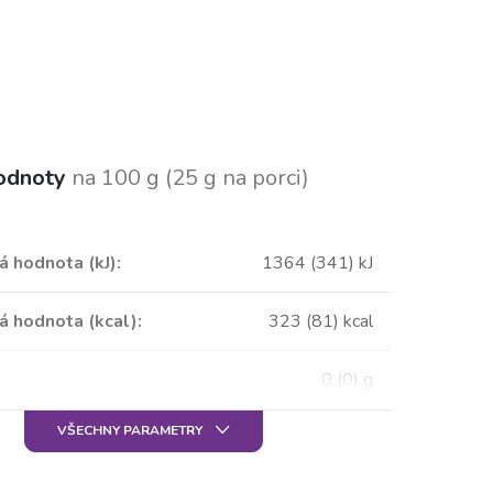
hodnoty
na 100 g
(25 g na porci)
á hodnota (kJ)
:
1364 (341) kJ
á hodnota (kcal)
:
323 (81) kcal
0 (0) g
VŠECHNY PARAMETRY