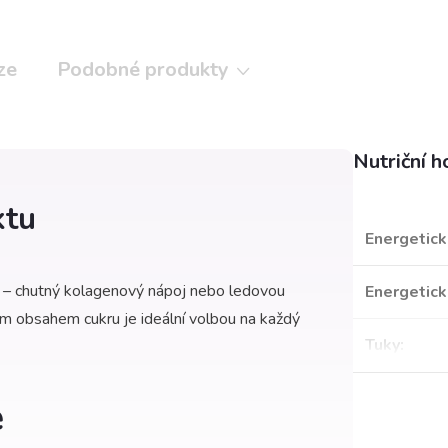
ze
Podobné produkty
Nutriční 
ktu
Energetick
1 – chutný kolagenový nápoj nebo ledovou
Energetick
ým obsahem cukru je ideální volbou na každý
Tuky
:
ě