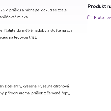
Produkt na
25 g prášku a míchejte, dokud se zcela
 napěňovač mléka.
Proteinov
e. Nalijte do mělké nádoby a vložte na cca
xéru na ledovou tříšť.
n z čekanky, kyselina: kyselina citronová,
ný, přírodní aroma, prášek z červené řepy,