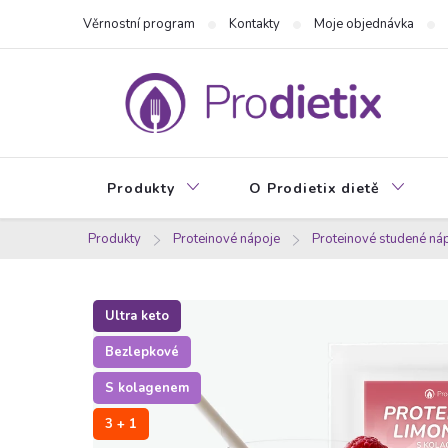
Přejít
Věrnostní program
Kontakty
Moje objednávka
na
obsah
Produkty
O Prodietix dietě
Produkty
Proteinové nápoje
Proteinové studené ná
Ultra keto
Bezlepkové
S kolagenem
3 + 1