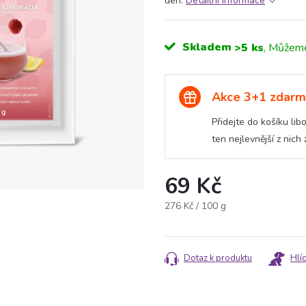
den.
Detailní informace
Skladem
>5 ks
Akce 3+1 zdar
Přidejte do košíku li
ten nejlevnější z nich
69 Kč
Měrná
276 Kč / 100 g
cena:
Dotaz k produktu
Hlí