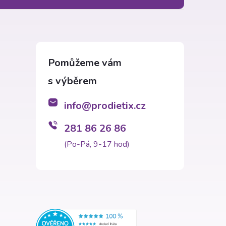
info
@
prodietix.cz
281 86 26 86
(Po-Pá, 9-17 hod)