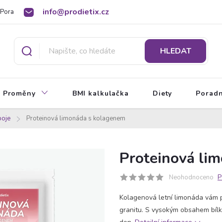
info@prodietix.cz
Poradna
BMI kalkulačka
O Prodietix dietě
HLEDAT
Proměny
BMI kalkulačka
Diety
Porad
poje
Proteinová limonáda s kolagenem
Proteinová li
Neohodnoceno
P
Kolagenová letní limonáda vám p
granitu. S vysokým obsahem bílk