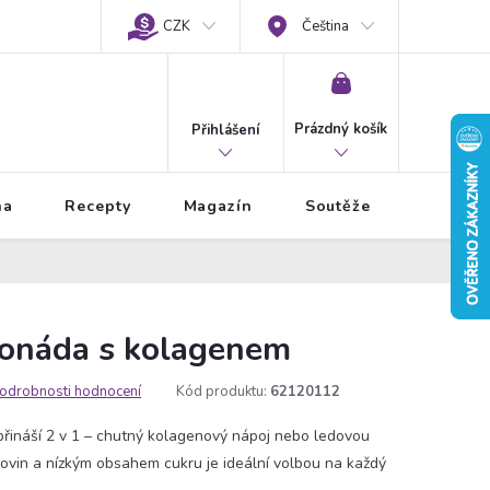
CZK
Čeština
NÁKUPNÍ
KOŠÍK
Prázdný košík
Přihlášení
na
Recepty
Magazín
Soutěže
monáda s kolagenem
odrobnosti hodnocení
Kód produktu:
62120112
řináší 2 v 1 – chutný kolagenový nápoj nebo ledovou
ovin a nízkým obsahem cukru je ideální volbou na každý