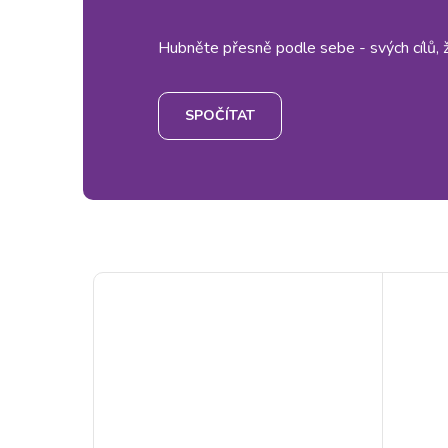
Hubněte přesně podle sebe - svých cílů, živ
SPOČÍTAT