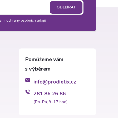
ODEBÍRAT
ami ochrany osobních údajů
info
@
prodietix.cz
281 86 26 86
(Po-Pá, 9-17 hod)