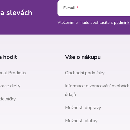
E-mail
 a slevách
Vložením e-mailu souhlasíte s
podmínk
 hodit
Vše o nákupu
uál Prodietix
Obchodní podmínky
kace diety
Informace o zpracování osobních
údajů
delníčky
Možnosti dopravy
Možnosti platby