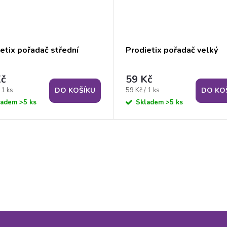
etix pořadač střední
Prodietix pořadač velký
Kč
59 Kč
Měrná
 1 ks
59 Kč / 1 ks
DO KOŠÍKU
DO KO
cena:
ladem
>5 ks
Skladem
>5 ks