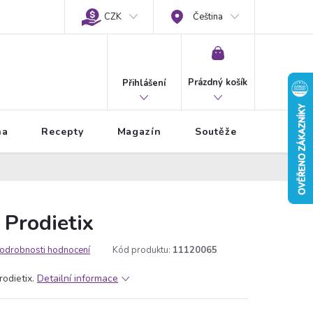
CZK
Čeština
NÁKUPNÍ
KOŠÍK
Prázdný košík
Přihlášení
na
Recepty
Magazín
Soutěže
 Prodietix
odrobnosti hodnocení
Kód produktu:
11120065
rodietix.
Detailní informace