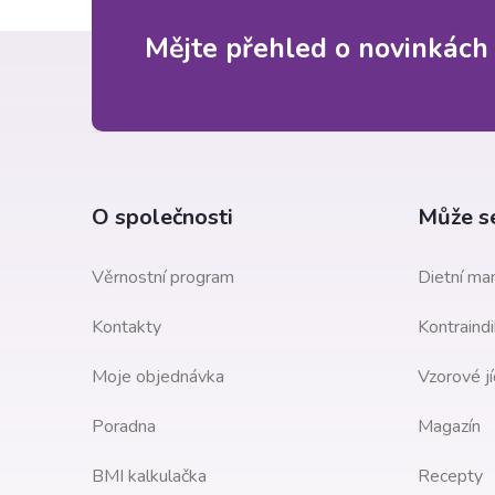
Z
Mějte přehled o novinkách
á
p
a
O společnosti
Může se
t
Věrnostní program
Dietní man
í
Kontakty
Kontraindi
Moje objednávka
Vzorové jí
Poradna
Magazín
BMI kalkulačka
Recepty