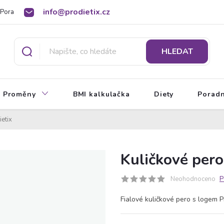
info@prodietix.cz
Poradna
BMI kalkulačka
O Prodietix dietě
HLEDAT
Proměny
BMI kalkulačka
Diety
Porad
ietix
Kuličkové pero
Neohodnoceno
P
Fialové kuličkové pero s logem P