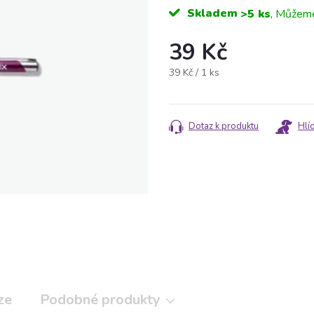
Skladem
>5 ks
39 Kč
Měrná
39 Kč / 1 ks
cena:
Dotaz k produktu
Hlí
ze
Podobné produkty