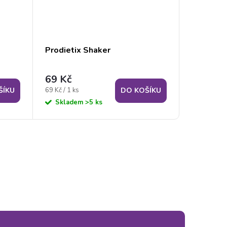
Prodietix Shaker
69 Kč
Měrná
69 Kč / 1 ks
ŠÍKU
DO KOŠÍKU
cena:
Skladem
>5 ks