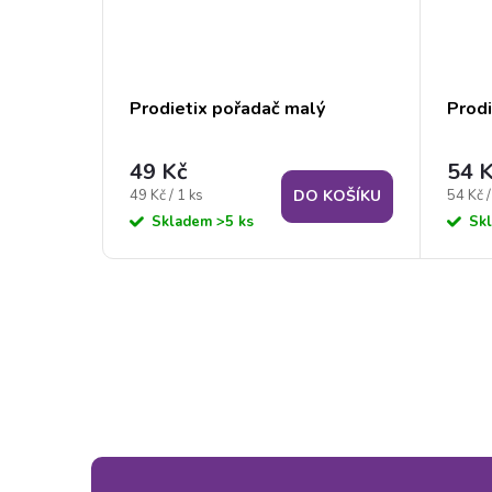
Prodietix pořadač malý
Prodi
49 Kč
54 
Měrná
Měrná
49 Kč / 1 ks
54 Kč /
DO KOŠÍKU
cena:
cena:
Skladem
>5 ks
Sk