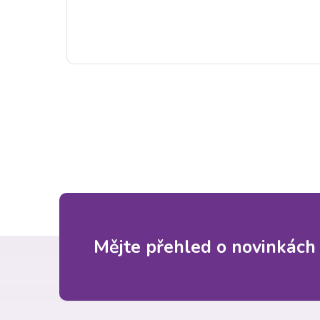
Z
Mějte přehled o novinkách
á