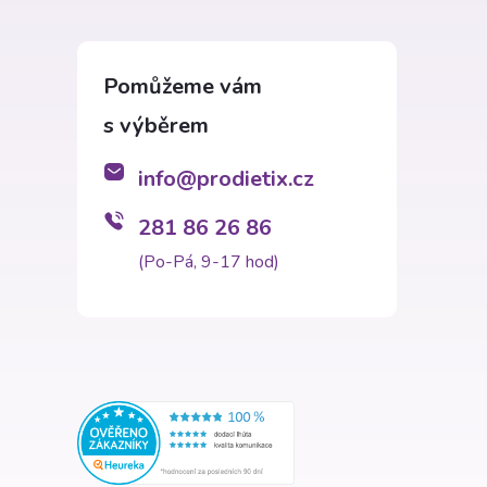
info
@
prodietix.cz
281 86 26 86
(Po-Pá, 9-17 hod)