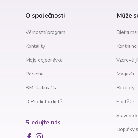
p
a
O společnosti
Může se
t
Věrnostní program
Dietní man
í
Kontakty
Kontraindi
Moje objednávka
Vzorové jí
Poradna
Magazín
BMI kalkulačka
Recepty
O Prodietix dietě
Soutěže
Slevové k
Sledujte nás
Doplňky s