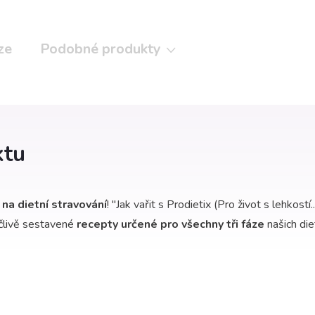
ze
Podobné produkty
ktu
na dietní stravování
! "Jak vařit s Prodietix (Pro život s lehkostí
ečlivě sestavené
recepty určené pro všechny tři fáze
našich die