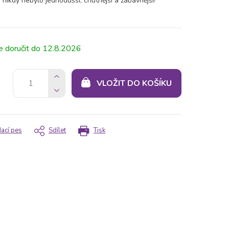
 nikdy nebylo jednodušší, chutnější a zábavnější!
12.8.2026
VLOŽIT DO KOŠÍKU
dací pes
Sdílet
Tisk