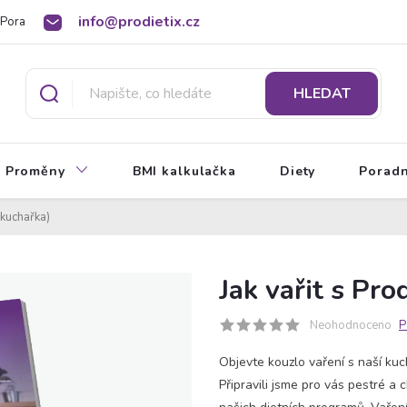
info@prodietix.cz
Poradna
BMI kalkulačka
O Prodietix dietě
HLEDAT
Proměny
BMI kalkulačka
Diety
Porad
 (kuchařka)
Jak vařit s Pro
Neohodnoceno
P
Objevte kouzlo vaření s naší kucha
Připravili jsme pro vás pestré a