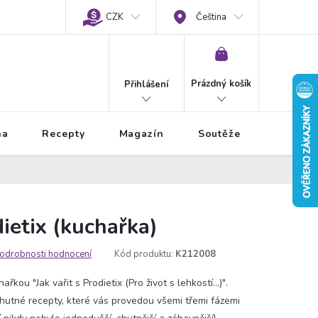
CZK
Čeština
NÁKUPNÍ
KOŠÍK
Prázdný košík
Přihlášení
na
Recepty
Magazín
Soutěže
dietix (kuchařka)
odrobnosti hodnocení
Kód produktu:
K212008
řkou "Jak vařit s Prodietix (Pro život s lehkostí...)".
 chutné recepty, které vás provedou všemi třemi fázemi