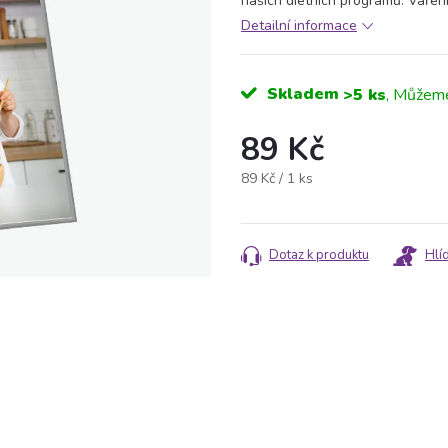
našich dietních programů. Vaření
Detailní informace
Skladem
>5 ks
89 Kč
Měrná
89 Kč / 1 ks
cena:
Dotaz k produktu
Hlí