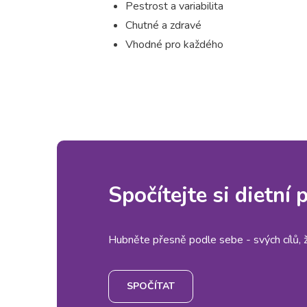
Pestrost a variabilita
Chutné a zdravé
Vhodné pro každého
Spočítejte si dietní
Hubněte přesně podle sebe - svých cílů, živ
SPOČÍTAT