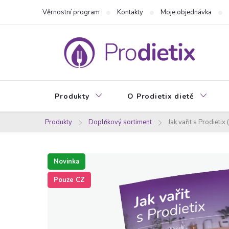
Přejít
Věrnostní program
Kontakty
Moje objednávka
na
obsah
Produkty
O Prodietix dietě
Produkty
Doplňkový sortiment
Jak vařit s Prodietix
Novinka
Pouze CZ