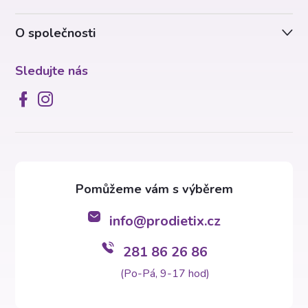
í
O společnosti
Sledujte nás
info
@
prodietix.cz
281 86 26 86
(Po-Pá, 9-17 hod)