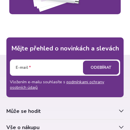
Mějte přehled o novinkách a slevách
Z
E-mail
ODEBÍRAT
á
Vložením e-mailu souhlasíte s
podmínkami ochrany
p
osobních údajů
a
Může se hodit
t
Vše o nákupu