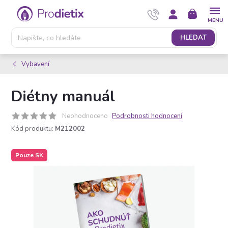
Přejít
NÁKUPNÍ
na
KOŠÍK
obsah
HLEDAT
Vybavení
Diétny manuál
Neohodnoceno
Podrobnosti hodnocení
Kód produktu:
M212002
Pouze SK