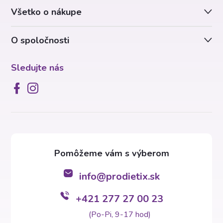
Všetko o nákupe
i
O spoločnosti
e
Sledujte nás
info
@
prodietix.sk
+421 277 27 00 23
(Po-Pi, 9-17 hod)