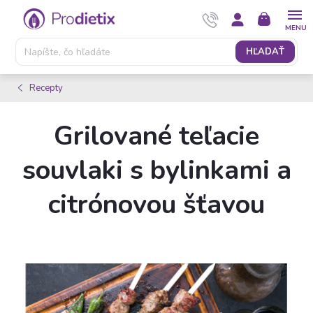
Prejsť
NÁKUPNÝ
na
KOŠÍK
obsah
HĽADAŤ
Recepty
Grilované teľacie
souvlaki s bylinkami a
citrónovou šťavou