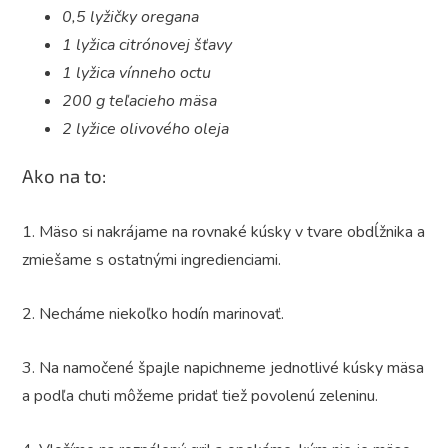
0,5 lyžičky oregana
1 lyžica citrónovej šťavy
1 lyžica vínneho octu
200 g teľacieho mäsa
2 lyžice olivového oleja
Ako na to:
1. Mäso si nakrájame na rovnaké kúsky v tvare obdĺžnika a
zmiešame s ostatnými ingredienciami.
2. Necháme niekoľko hodín marinovať.
3. Na namočené špajle napichneme jednotlivé kúsky mäsa
a podľa chuti môžeme pridať tiež povolenú zeleninu.