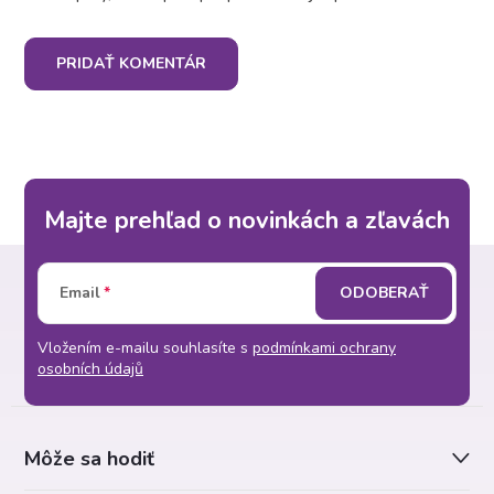
PRIDAŤ KOMENTÁR
Majte prehľad o novinkách a zľavách
Z
Email
ODOBERAŤ
á
Vložením e-mailu souhlasíte s
podmínkami ochrany
p
osobních údajů
ä
Môže sa hodiť
t