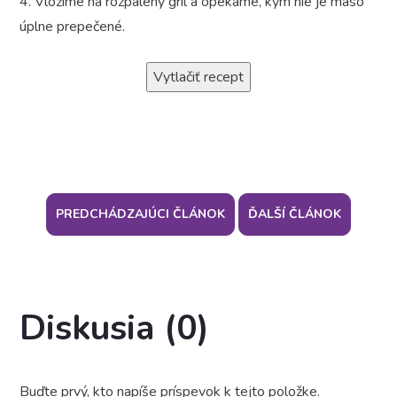
4. Vložíme na rozpálený gril a opekáme, kým nie je mäso
úplne prepečené.
Vytlačiť recept
PREDCHÁDZAJÚCI ČLÁNOK
ĎALŠÍ ČLÁNOK
Diskusia (0)
Buďte prvý, kto napíše príspevok k tejto položke.