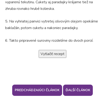
vyparenú tekutinu. Cukety aj paradajky krájame tiež na
zhruba rovnako hrubé kolieska.
5. Na vyhriatej panvici vytretej olivovým olejom opekáme
baklažán, potom cuketu a nakoniec paradajky.
6. Takto pripravené suroviny rozdelíme do dvoch porcií.
Vytlačiť recept
PREDCHÁDZAJÚCI ČLÁNOK
ĎALŠÍ ČLÁNOK