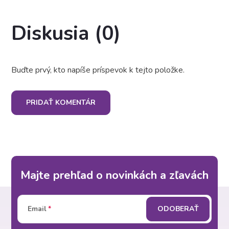
Diskusia (0)
Buďte prvý, kto napíše príspevok k tejto položke.
PRIDAŤ KOMENTÁR
Majte prehľad o novinkách a zľavách
Z
Email
ODOBERAŤ
á