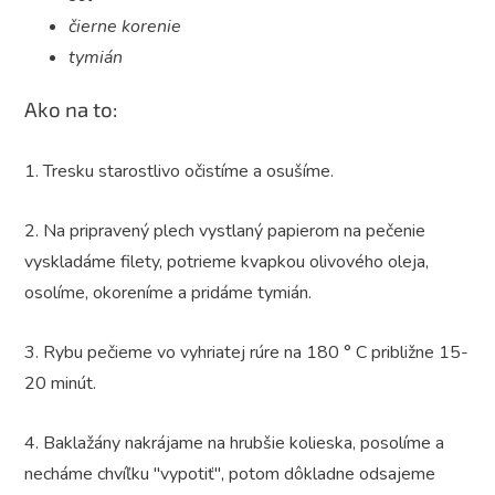
čierne korenie
tymián
Ako na to:
1. Tresku starostlivo očistíme a osušíme.
2. Na pripravený plech vystlaný papierom na pečenie
vyskladáme filety, potrieme kvapkou olivového oleja,
osolíme, okoreníme a pridáme tymián.
3. Rybu pečieme vo vyhriatej rúre na 180 ° C približne 15-
20 minút.
4. Baklažány nakrájame na hrubšie kolieska, posolíme a
necháme chvíľku "vypotiť", potom dôkladne odsajeme