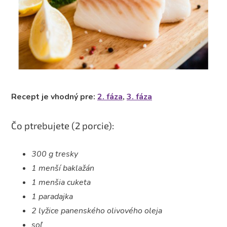
Recept je vhodný pre:
2. fáza
,
3. fáza
Čo ptrebujete (2 porcie):
300 g tresky
1 menší baklažán
1 menšia cuketa
1 paradajka
2 lyžice panenského olivového oleja
soľ