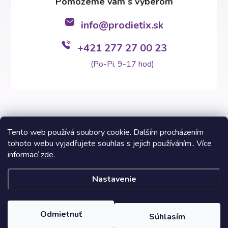
info
@
prodietix.sk
+421 277 27 00 23
(Po-Pi, 9-17 hod)
Tento web používá soubory cookie. Dalším procházením
tohoto webu vyjadřujete souhlas s jejich používáním.. Více
Copyright 2026
Prodietix e-shop
. Všetky práva vyhradené.
informací
zde
.
Vytvoril Shoptet Premium
Nastavenie
Informácie na týchto stránkach nezastupujú v žiadnom prípade
odborný lekársky posudok. Výsledky Prodietix diét sa môžu líšiť a
sú závislé od individuálnych dispozícií zákazníkov. Fotografie
Odmietnuť
Súhlasím
dietných programov a fáz sú inspiratívne vzhľadom na možnosť si