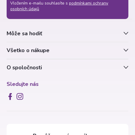
Vložením e-mailu souhlasíte s
podmínkami ochrany
p
osobních údajů
ä
Môže sa hodiť
t
Všetko o nákupe
i
O spoločnosti
e
Sledujte nás