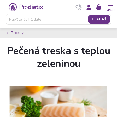
Prejsť
NÁKUPNÝ
na
KOŠÍK
obsah
HĽADAŤ
Recepty
Pečená treska s teplou
zeleninou