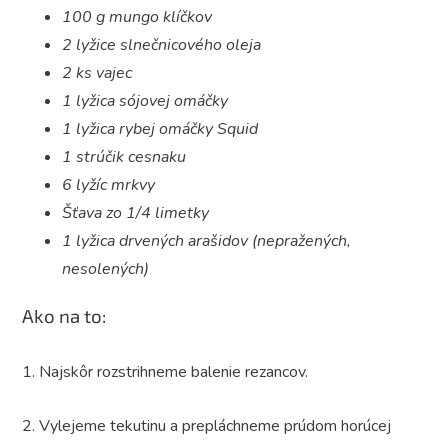
100 g mungo klíčkov
2 lyžice slnečnicového oleja
2 ks vajec
1 lyžica sójovej omáčky
1 lyžica rybej omáčky Squid
1 strúčik cesnaku
6 lyžíc mrkvy
Šťava zo 1/4 limetky
1 lyžica drvených arašidov (nepražených,
nesolených)
Ako na to:
1. Najskôr rozstrihneme balenie rezancov.
2. Vylejeme tekutinu a prepláchneme prúdom horúcej