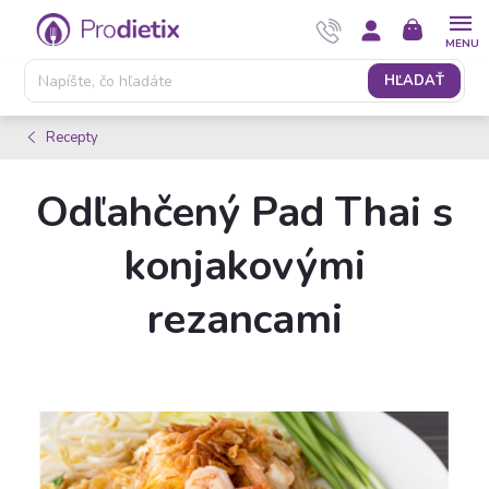
Prejsť
NÁKUPNÝ
na
KOŠÍK
obsah
HĽADAŤ
Recepty
Odľahčený Pad Thai s
konjakovými
rezancami