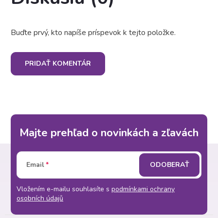
Buďte prvý, kto napíše príspevok k tejto položke.
PRIDAŤ KOMENTÁR
Majte prehľad o novinkách a zľavách
Z
Email
ODOBERAŤ
á
Vložením e-mailu souhlasíte s
podmínkami ochrany
p
osobních údajů