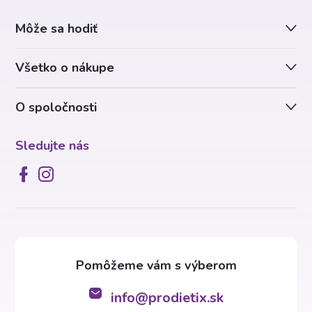
ä
Môže sa hodiť
t
Všetko o nákupe
i
O spoločnosti
e
Sledujte nás
info
@
prodietix.sk