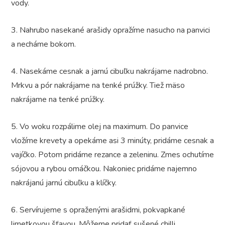
vody.
3. Nahrubo nasekané arašidy opražíme nasucho na panvici
a necháme bokom.
4. Nasekáme cesnak a jarnú cibuľku nakrájame nadrobno.
Mrkvu a pór nakrájame na tenké prúžky. Tiež mäso
nakrájame na tenké prúžky.
5. Vo woku rozpálime olej na maximum. Do panvice
vložíme krevety a opekáme asi 3 minúty, pridáme cesnak a
vajíčko. Potom pridáme rezance a zeleninu. Zmes ochutíme
sójovou a rybou omáčkou. Nakoniec pridáme najemno
nakrájanú jarnú cibuľku a klíčky.
6. Servírujeme s opraženými arašidmi, pokvapkané
limetkovou šťavou. Môžeme pridať sušené chilli