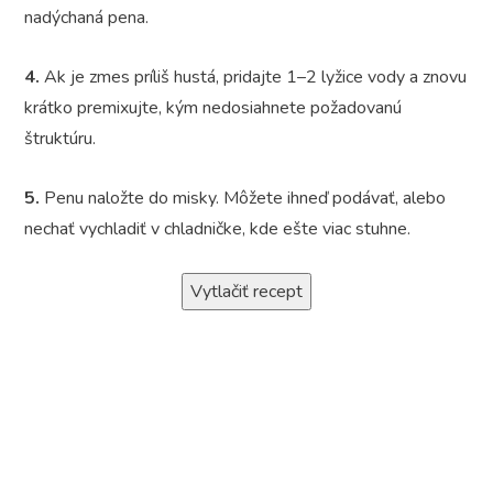
nadýchaná pena.
4.
Ak je zmes príliš hustá, pridajte 1–2 lyžice vody a znovu
krátko premixujte, kým nedosiahnete požadovanú
štruktúru.
5.
Penu naložte do misky. Môžete ihneď podávať, alebo
nechať vychladiť v chladničke, kde ešte viac stuhne.
Vytlačiť recept