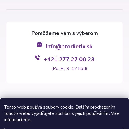
info
@
prodietix.sk
+421 277 27 00 23
(Po-Pi, 9-17 hod)
Tento web používá soubory cookie. Dalším procházením
tohoto webu vyjadřujete souhlas s jejich používáním.. Více
Copyright 2026
Prodietix e-shop
. Všetky práva vyhradené.
informací
zde
.
Vytvoril Shoptet Premium