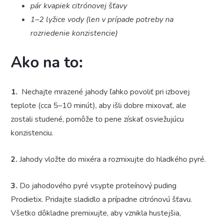
pár kvapiek citrónovej šťavy
1–2 lyžice vody (len v prípade potreby na
rozriedenie konzistencie)
Ako na to:
1.
Nechajte mrazené jahody ľahko povoliť pri izbovej
teplote (cca 5–10 minút), aby išli dobre mixovať, ale
zostali studené, pomôže to pene získať osviežujúcu
konzistenciu.
2.
Jahody vložte do mixéra a rozmixujte do hladkého pyré.
3.
Do jahodového pyré vsypte proteínový puding
Prodietix. Pridajte sladidlo a prípadne citrónovú šťavu.
Všetko dôkladne premixujte, aby vznikla hustejšia,