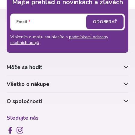
Majte prehľad o novinkách a zľavách
Z
Email
ODOBERAŤ
á
Vložením e-mailu souhlasíte s
podmínkami ochrany
p
osobních údajů
ä
Môže sa hodiť
t
Všetko o nákupe
i
O spoločnosti
e
Sledujte nás