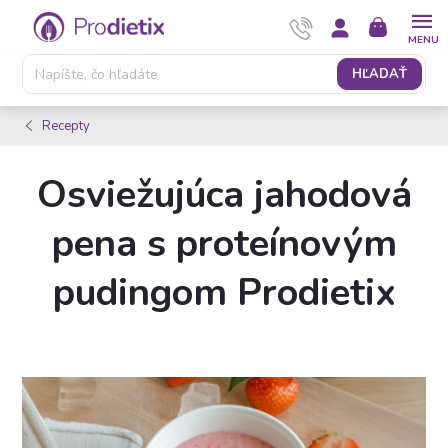
Prejsť
NÁKUPNÝ
na
KOŠÍK
obsah
HĽADAŤ
Recepty
Osviežujúca jahodová
pena s proteínovým
pudingom Prodietix