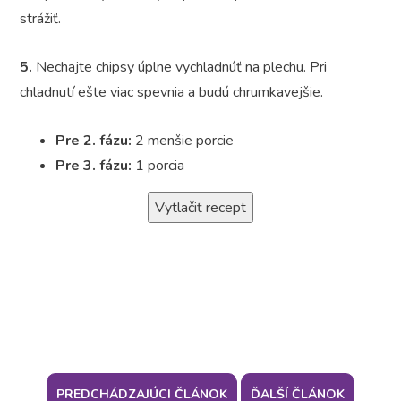
strážiť.
5.
Nechajte chipsy úplne vychladnúť na plechu. Pri
chladnutí ešte viac spevnia a budú chrumkavejšie.
Pre 2. fázu:
2 menšie porcie
Pre 3. fázu:
1 porcia
Vytlačiť recept
PREDCHÁDZAJÚCI ČLÁNOK
ĎALŠÍ ČLÁNOK