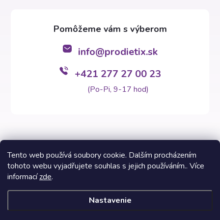
info
@
prodietix.sk
+421 277 27 00 23
(Po-Pi, 9-17 hod)
Tento web používá soubory cookie. Dalším procházením
tohoto webu vyjadřujete souhlas s jejich používáním.. Více
Copyright 2026
Prodietix e-shop
. Všetky práva vyhradené.
informací
zde
.
Vytvoril Shoptet Premium
Nastavenie
Informácie na týchto stránkach nezastupujú v žiadnom prípade
odborný lekársky posudok. Výsledky Prodietix diét sa môžu líšiť a