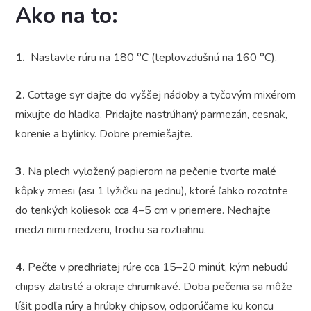
Ako na to:
1.
Nastavte rúru na 180 °C (teplovzdušnú na 160 °C).
2.
Cottage syr dajte do vyššej nádoby a tyčovým mixérom
mixujte do hladka. Pridajte nastrúhaný parmezán, cesnak,
korenie a bylinky. Dobre premiešajte.
3.
Na plech vyložený papierom na pečenie tvorte malé
kôpky zmesi (asi 1 lyžičku na jednu), ktoré ľahko rozotrite
do tenkých koliesok cca 4–5 cm v priemere. Nechajte
medzi nimi medzeru, trochu sa roztiahnu.
4.
Pečte v predhriatej rúre cca 15–20 minút, kým nebudú
chipsy zlatisté a okraje chrumkavé. Doba pečenia sa môže
líšiť podľa rúry a hrúbky chipsov, odporúčame ku koncu