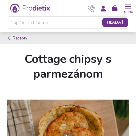
Prejsť
NÁKUPNÝ
na
KOŠÍK
obsah
HĽADAŤ
Recepty
Cottage chipsy s
parmezánom