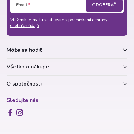
Email
ODOBERAŤ
á
Vložením e-mailu souhlasíte s
podmínkami ochrany
p
osobních údajů
ä
Môže sa hodiť
t
Všetko o nákupe
i
O spoločnosti
e
Sledujte nás