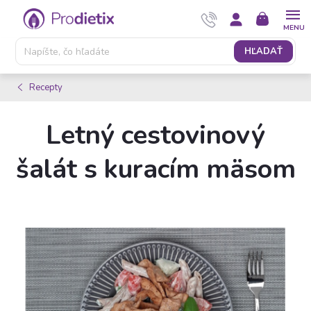
Prejsť
NÁKUPNÝ
na
KOŠÍK
obsah
HĽADAŤ
Recepty
Letný cestovinový
šalát s kuracím mäsom