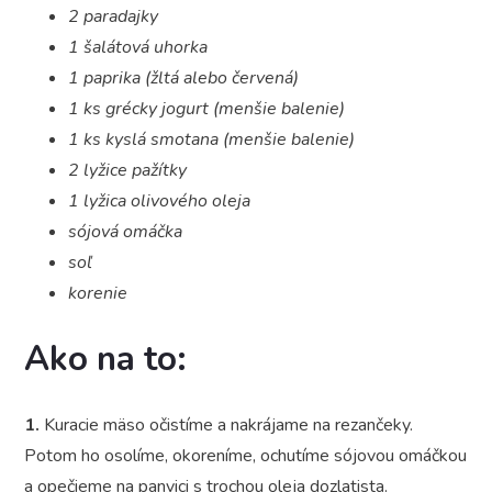
2 paradajky
1 šalátová uhorka
1 paprika (žltá alebo červená)
1 ks grécky jogurt (menšie balenie)
1 ks kyslá smotana (menšie balenie)
2 lyžice pažítky
1 lyžica olivového oleja
sójová omáčka
soľ
korenie
Ako na to:
1.
Kuracie mäso očistíme a nakrájame na rezančeky.
Potom ho osolíme, okoreníme, ochutíme sójovou omáčkou
a opečieme na panvici s trochou oleja dozlatista.