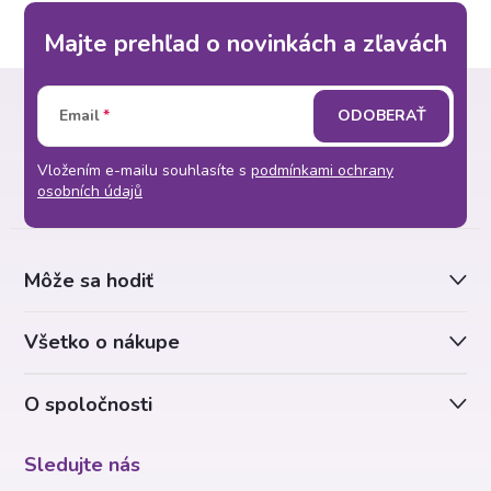
Majte prehľad o novinkách a zľavách
Z
Email
ODOBERAŤ
á
Vložením e-mailu souhlasíte s
podmínkami ochrany
p
osobních údajů
ä
Môže sa hodiť
t
Všetko o nákupe
i
O spoločnosti
e
Sledujte nás