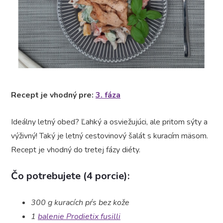
Recept je vhodný pre:
3. fáza
Ideálny letný obed? Ľahký a osviežujúci, ale pritom sýty a
výživný! Taký je letný cestovinový šalát s kuracím mäsom.
Recept je vhodný do tretej fázy diéty.
Čo potrebujete (4 porcie):
300 g kuracích pŕs bez kože
1
balenie
Prodietix fusilli