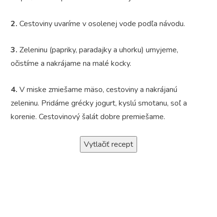
2.
Cestoviny uvaríme v osolenej vode podľa návodu.
3.
Zeleninu (papriky, paradajky a uhorku) umyjeme,
očistíme a nakrájame na malé kocky.
4.
V miske zmiešame mäso, cestoviny a nakrájanú
zeleninu. Pridáme grécky jogurt, kyslú smotanu, soľ a
korenie. Cestovinový šalát dobre premiešame.
Vytlačiť recept