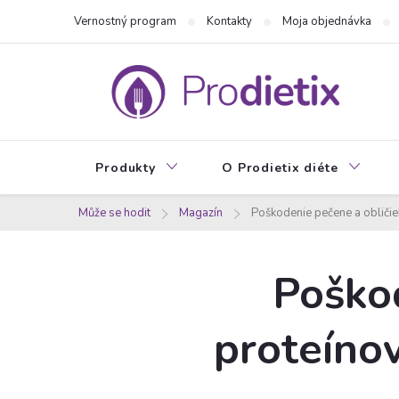
Prejsť
Vernostný program
Kontakty
Moja objednávka
na
obsah
Produkty
O Prodietix diéte
Může se hodit
Magazín
Poškodenie pečene a obličiek
Poškod
proteínov