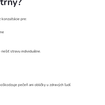
trný?
 konzultácie pre:
ene
iešiť stravu individuálne.
škodzuje pečeň ani obličky u zdravých ľudí.