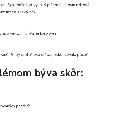
 obličiek môže byť vysoký príjem bielkovín rizikový
onzultácia s lekárom
racovaní živín vrátane bielkovín.
kázané, že by proteínová diéta poškodzovala pečeň
lémom býva skôr:
covaných potravín