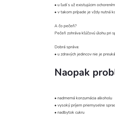
• u ľudí s už existujúcim ochorením
• v takom prípade je vždy nutná k
A čo pečeň?
Pečeň zohráva kľúčovú úlohu pri sp
Dobrá správa:
• u zdravých jedincov nie je preu
Naopak prob
• nadmerná konzumácia alkoholu
• vysoký príjem priemyselne spra
• nadbytok cukru