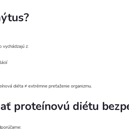
mýtus?
 vychádzajú z:
ácií
eínová diéta ≠ extrémne preťaženie organizmu.
ať proteínovú diétu bezp
dporúčame: