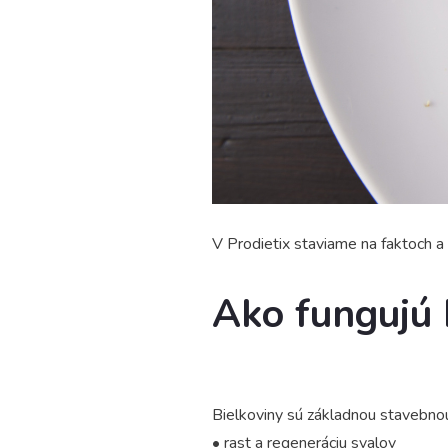
V Prodietix staviame na faktoch a
Ako fungujú 
Bielkoviny sú základnou stavebnou 
• rast a regeneráciu svalov