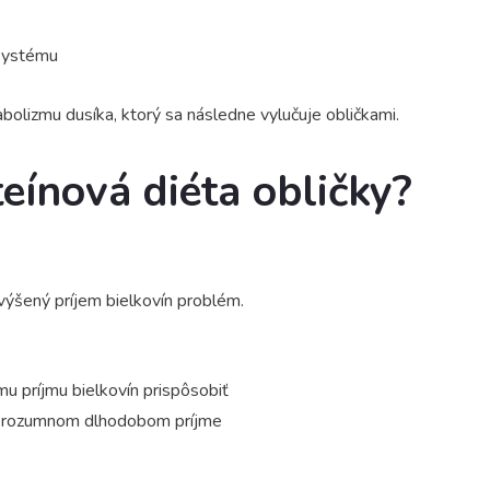
 systému
bolizmu dusíka, ktorý sa následne vylučuje obličkami.
eínová diéta obličky?
výšený príjem bielkovín problém.
u príjmu bielkovín prispôsobiť
ri rozumnom dlhodobom príjme