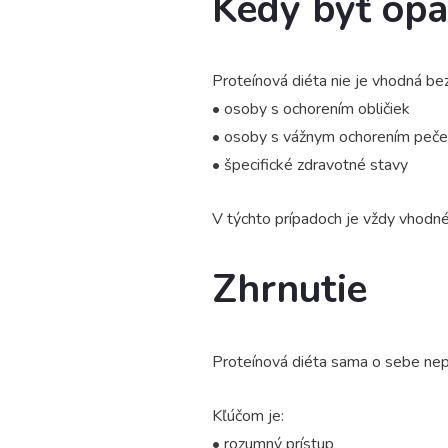
Kedy byť opa
Proteínová diéta nie je vhodná bez
• osoby s ochorením obličiek
• osoby s vážnym ochorením peč
• špecifické zdravotné stavy
V týchto prípadoch je vždy vhodné r
Zhrnutie
Proteínová diéta sama o sebe nepo
Kľúčom je:
• rozumný prístup