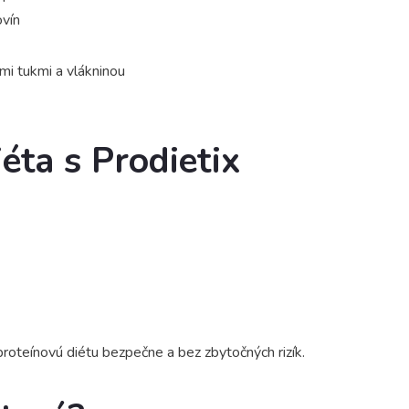
ovín
mi tukmi a vlákninou
éta s Prodietix
oteínovú diétu bezpečne a bez zbytočných rizík.