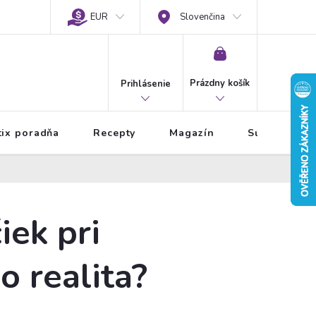
EUR
Slovenčina
NÁKUPNÝ
KOŠÍK
Prázdny košík
Prihlásenie
tix poradňa
Recepty
Magazín
Súťaže
iek pri
o realita?