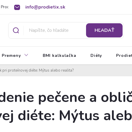
info@prodietix.sk
Prodietix poradňa
BMI kalkulačka
O Prodietix diéte
HĽADAŤ
Premeny
BMI kalkulačka
Diéty
Prodie
 pri proteínovej diéte: Mýtus alebo realita?
enie pečene a oblič
ej diéte: Mýtus aleb