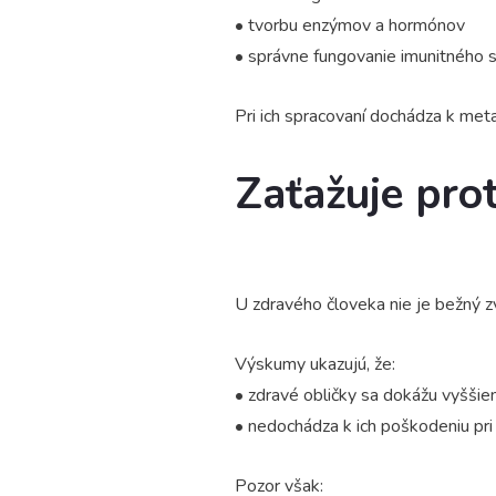
• tvorbu enzýmov a hormónov
• správne fungovanie imunitného
Pri ich spracovaní dochádza k meta
Zaťažuje prot
U zdravého človeka nie je bežný z
Výskumy ukazujú, že:
• zdravé obličky sa dokážu vyššiem
• nedochádza k ich poškodeniu p
Pozor však: