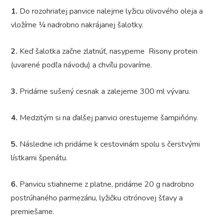
1.
Do rozohriatej panvice nalejme lyžicu olivového oleja a
vložíme ¼ nadrobno nakrájanej šalotky.
2.
Keď šalotka začne zlatnúť, nasypeme Risony protein
(
uvarené podľa návodu
) a chvíľu povaríme.
3.
Pridáme sušený cesnak a zalejeme 300 ml vývaru.
4.
Medzitým si na ďalšej panvici orestujeme šampiňóny.
5.
Následne ich pridáme k cestovinám spolu s čerstvými
lístkami špenátu.
6.
Panvicu stiahneme z platne, pridáme 20 g nadrobno
postrúhaného parmezánu, lyžičku citrónovej šťavy a
premiešame.