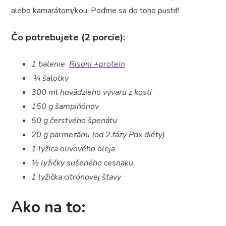
alebo kamarátom/kou. Poďme sa do toho pustiť!
Čo potrebujete (2 porcie):
1 balenie
Risoni +protein
¼ šalotky
300 ml hovädzieho vývaru z kostí
150 g šampiňónov
50 g čerstvého špenátu
20 g parmezánu (od 2.fázy Pdx diéty)
1 lyžica olivového oleja
½ lyžičky sušeného cesnaku
1 lyžička citrónovej šťavy
Ako na to: