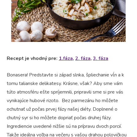
Recept je vhodný pre:
1.fáza
,
2. fáza
,
3. fáza
Bonasera! Predstavte si západ slnka, špliechanie vĺn a k
tomu talianske delikatesy. Krásne, však? Aby sme vám
túto atmosféru ešte spríjemnili, pripravili sme si pre vás
vynikajúce hubové rizoto. Bez parmezánu ho môžete
ochutnať už počas prvej fázy našej diéty. Doplnené o
chutný syr si ho môžete dopriať počas druhej fázy.
Ingrediencie uvedené nižšie sú na prípravu dvoch porcií.
Takže ideálna voľba na večeru s vašou drahou polovičkou