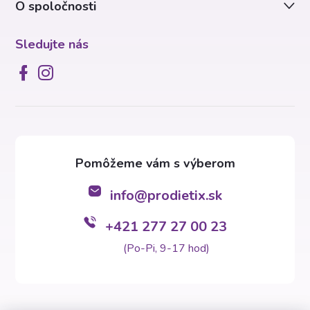
O spoločnosti
e
Sledujte nás
info
@
prodietix.sk
+421 277 27 00 23
(Po-Pi, 9-17 hod)