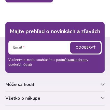
Majte prehľad o novinkách a zľavách
Z
Email
ODOBERAŤ
á
Vložením e-mailu souhlasíte s
podmínkami ochrany
p
osobních údajů
ä
Môže sa hodiť
t
Všetko o nákupe
i