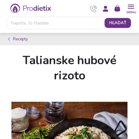
Prejsť
NÁKUPNÝ
na
KOŠÍK
obsah
HĽADAŤ
Recepty
Talianske hubové
rizoto