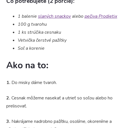
Čo potrebujete (2 porcie):
1
balenie
slaných snackov
alebo
pečiva Prodietix
100 g tvarohu
1 ks strúčika cesnaku
Vetvička čerstvé pažítky
Soľ a korenie
Ako na to:
1.
Do misky dáme tvaroh.
2.
Cesnak môžeme nasekať a utrieť so soľou alebo ho
prelisovať.
3.
Nakrájame nadrobno pažítku, osolíme, okoreníme a