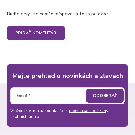
Buďte prvý, kto napíše príspevok k tejto položke.
PRIDAŤ KOMENTÁR
Majte prehľad o novinkách a zľavách
Z
Email
ODOBERAŤ
á
Vložením e-mailu souhlasíte s
podmínkami ochrany
p
osobních údajů
ä