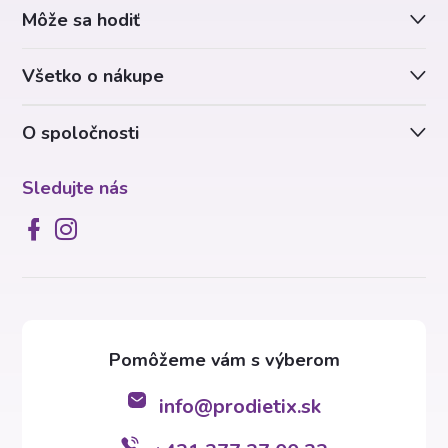
Môže sa hodiť
t
Všetko o nákupe
i
O spoločnosti
e
Sledujte nás
info
@
prodietix.sk