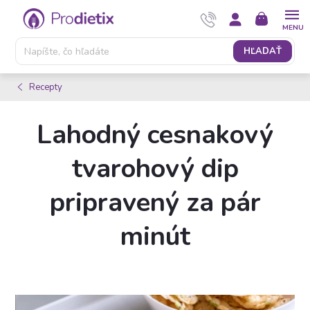
Prejsť
NÁKUPNÝ
na
KOŠÍK
obsah
HĽADAŤ
Recepty
Lahodný cesnakový
tvarohový dip
pripravený za pár
minút