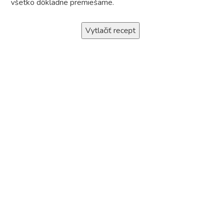
všetko dôkladne premiešame.
Vytlačiť recept