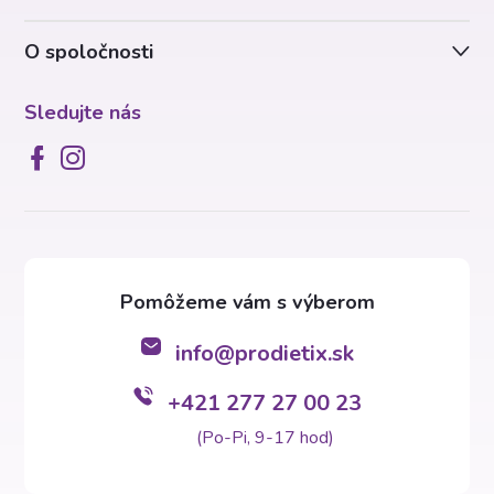
i
O spoločnosti
e
Sledujte nás
info
@
prodietix.sk
+421 277 27 00 23
(Po-Pi, 9-17 hod)