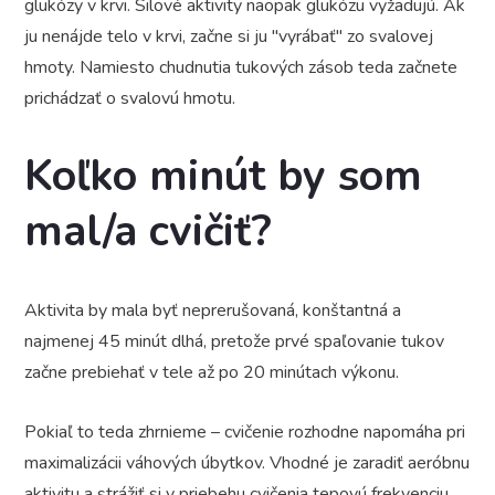
glukózy v krvi. Silové aktivity naopak glukózu vyžadujú. Ak
ju nenájde telo v krvi, začne si ju "vyrábať" zo svalovej
hmoty. Namiesto chudnutia tukových zásob teda začnete
prichádzať o svalovú hmotu.
Koľko minút by som
mal/a cvičiť?
Aktivita by mala byť neprerušovaná, konštantná a
najmenej 45 minút dlhá, pretože prvé spaľovanie tukov
začne prebiehať v tele až po 20 minútach výkonu.
Pokiaľ to teda zhrnieme – cvičenie rozhodne napomáha pri
maximalizácii váhových úbytkov. Vhodné je zaradiť aeróbnu
aktivitu a strážiť si v priebehu cvičenia tepovú frekvenciu.