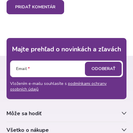
PRIDAŤ KOMENTÁR
Majte prehľad o novinkách a zľavách
Z
Email
ODOBERAŤ
á
Vložením e-mailu souhlasíte s
podmínkami ochrany
p
osobních údajů
ä
Môže sa hodiť
t
Všetko o nákupe