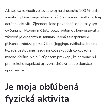
Ak ste sa rozhodli venovať svojmu chudnutiu 100 % úsilia
a máte v pláne svoju rutinu rozšíriť o cvičenie, zvoľte radšej
aeróbnu aktivitu. Zjednodušene povedané ide o taký typ
cvičenia, pri ktorom môžete bez problémov konverzovať a
zároveň je organizmus zahriaty. Jedná sa napríklad o
plávanie, chôdzu, pomalý beh (jogging), cyklistiku, beh na
lyžiach, veslovanie, jazdu na kolieskových korčuliach a
mnoho ďalších. Veľa ľudí potom prekvapí, že aeróbne sú
pre niekoho napríklad aj svižná chôdza, alebo domáce
upratovanie.
Je moja obľúbená
fyzická aktivita