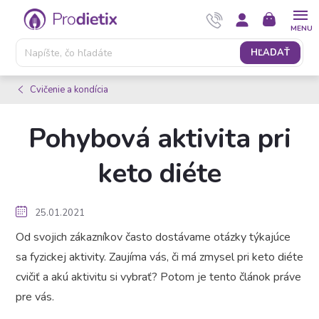
Prejsť
NÁKUPNÝ
na
KOŠÍK
obsah
HĽADAŤ
Cvičenie a kondícia
Pohybová aktivita pri
keto diéte
25.01.2021
Od svojich zákazníkov často dostávame otázky týkajúce
sa fyzickej aktivity. Zaujíma vás, či má zmysel pri keto diéte
cvičiť a akú aktivitu si vybrať? Potom je tento článok práve
pre vás.