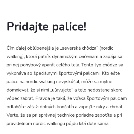
Pridajte palice!
Čím ďalej obľúbenejšia je „severská chôdza“ (nordic
walking), ktorá patrí k dynamickým cvičeniam a zapája sa
pri nej pohybový aparát celého tela. Tento typ chôdze sa
vykonáva so špeciálnymi športovými palicami. Kto ešte
palice na nordic walking nevyskúšal, môže sa mylne
domnievať, že si nimi „uľavujete“ a telo nedostane skoro
vôbec zabrať. Pravda je taká, že vďaka športovým paliciam
odľahčíte záťaži dolných končatín a zapojíte ruky a chrbát.
Verte, že sa pri správnej technike poriadne zapotíte a pri
pravidelnom nordic walkingu pôjdu kilá dole sama.