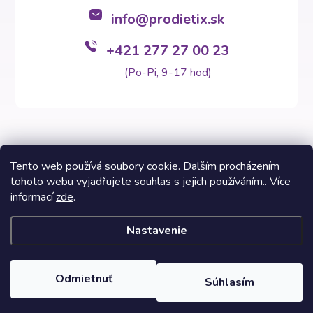
info
@
prodietix.sk
+421 277 27 00 23
(Po-Pi, 9-17 hod)
Tento web používá soubory cookie. Dalším procházením
tohoto webu vyjadřujete souhlas s jejich používáním.. Více
Copyright 2026
Prodietix e-shop
. Všetky práva vyhradené.
informací
zde
.
Vytvoril Shoptet Premium
Nastavenie
Informácie na týchto stránkach nezastupujú v žiadnom prípade
odborný lekársky posudok. Výsledky Prodietix diét sa môžu líšiť a
sú závislé od individuálnych dispozícií zákazníkov. Fotografie
Odmietnuť
Súhlasím
dietných programov a fáz sú inspiratívne vzhľadom na možnosť si
svojou pomocou vytvoriť skladbu potravín v balíčku.