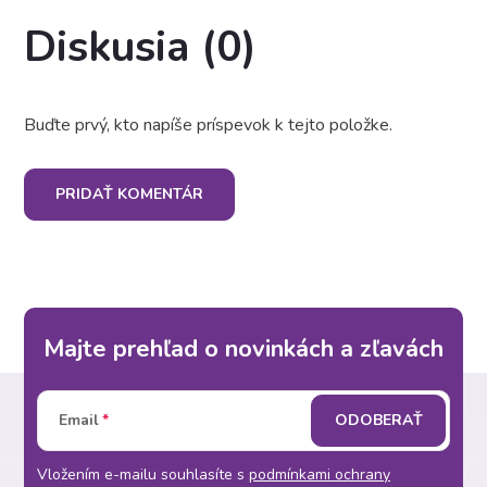
Diskusia (0)
Buďte prvý, kto napíše príspevok k tejto položke.
PRIDAŤ KOMENTÁR
Majte prehľad o novinkách a zľavách
Z
Email
ODOBERAŤ
á
Vložením e-mailu souhlasíte s
podmínkami ochrany