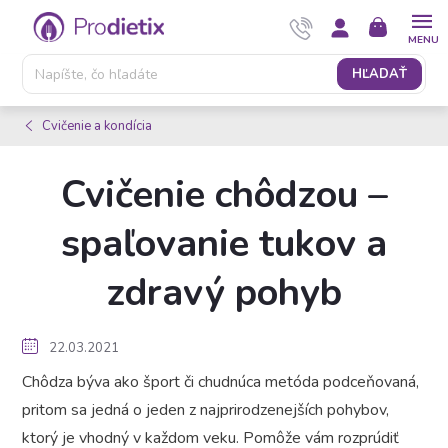
Prejsť
NÁKUPNÝ
na
KOŠÍK
obsah
HĽADAŤ
Cvičenie a kondícia
Cvičenie chôdzou –
spaľovanie tukov a
zdravý pohyb
22.03.2021
Chôdza býva ako šport či chudnúca metóda podceňovaná,
pritom sa jedná o jeden z najprirodzenejších pohybov,
ktorý je vhodný v každom veku. Pomôže vám rozprúdiť