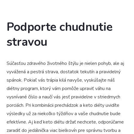
Podporte chudnutie
stravou
Súčasťou zdravého životného štýlu je nielen pohyb, ale aj
vyvážená a pestrá strava, dostatok tekutín a pravidelný
spánok. Pokiaľ vás trápia kilá navyše, vyskúšajte náš
diétny program, ktorý vám pomôže upraviť váhu na
vysnívané číslo a naučí vás jesť pravidelne v striedmych
porciách. Pri kombinácii prechádzok a keto diéty uvidíte
výsledky už za niekoľko týždňov a vaše chudnutie bude
efektívne. Aj keď keto diétu držať nechcete, odporúčame
zaradiť do jedálnička viac bielkovín pre správnu tvorbu a