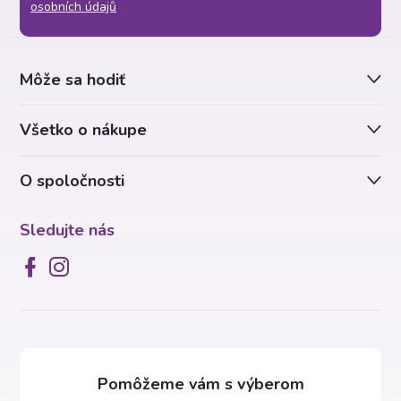
p
osobních údajů
ä
Môže sa hodiť
t
Všetko o nákupe
i
O spoločnosti
e
Sledujte nás