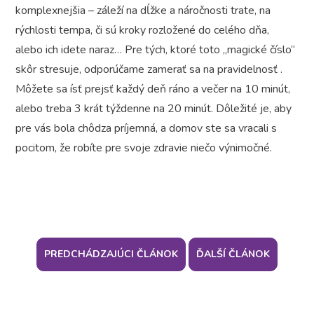
komplexnejšia – záleží na dĺžke a náročnosti trate, na
rýchlosti tempa, či sú kroky rozložené do celého dňa,
alebo ich idete naraz… Pre tých, ktoré toto „magické číslo“
skôr stresuje, odporúčame zamerať sa na pravidelnosť .
Môžete sa ísť prejsť každý deň ráno a večer na 10 minút,
alebo treba 3 krát týždenne na 20 minút. Dôležité je, aby
pre vás bola chôdza príjemná, a domov ste sa vracali s
pocitom, že robíte pre svoje zdravie niečo výnimočné.
PREDCHÁDZAJÚCI ČLÁNOK
ĎALŠÍ ČLÁNOK