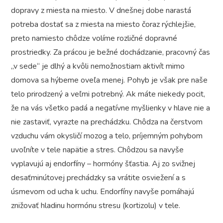
dopravy z miesta na miesto. V dnešnej dobe narastá
potreba dostať sa z miesta na miesto čoraz rýchlejšie,
preto namiesto chôdze volíme rozličné dopravné
prostriedky. Za prácou je bežné dochádzanie, pracovný čas
„v sede“ je dlhý a kvôli nemožnostiam aktivít mimo
domova sa hýbeme oveľa menej. Pohyb je však pre naše
telo prirodzený a veľmi potrebný. Ak máte niekedy pocit,
že na vás všetko padá a negatívne myšlienky v hlave nie a
nie zastaviť, vyrazte na prechádzku. Chôdza na čerstvom
vzduchu vám okysličí mozog a telo, príjemným pohybom
uvoľníte v tele napätie a stres. Chôdzou sa navyše
vyplavujú aj endorfíny – hormóny šťastia. Aj zo svižnej
desaťminútovej prechádzky sa vrátite osviežení a s
úsmevom od ucha k uchu. Endorfíny navyše pomáhajú
znižovať hladinu hormónu stresu (kortizolu) v tele.