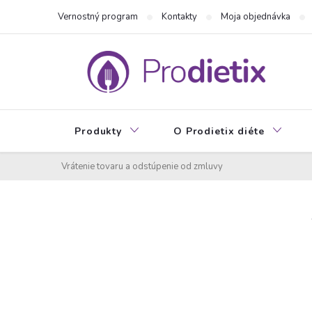
Prejsť
Vernostný program
Kontakty
Moja objednávka
na
obsah
Produkty
O Prodietix diéte
Vrátenie tovaru a odstúpenie od zmluvy
B
o
č