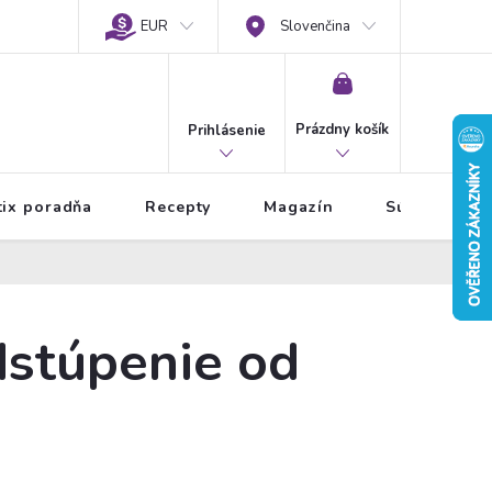
EUR
Slovenčina
NÁKUPNÝ
KOŠÍK
Prázdny košík
Prihlásenie
tix poradňa
Recepty
Magazín
Súťaže
dstúpenie od