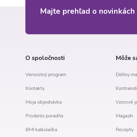
Z
Majte prehľad o novinkách 
á
p
ä
O spoločnosti
Môže sa
t
Vernostný program
Diétny ma
i
Kontakty
Kontraindi
e
Moja objednávka
Vzorové j
Prodietix poradňa
Magazín
BMI kalkulačka
Recepty