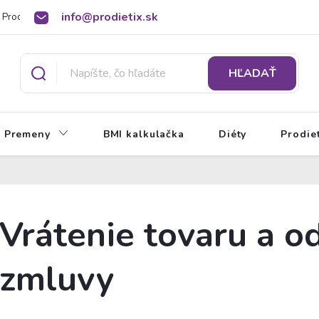
info@prodietix.sk
Prodietix poradňa
BMI kalkulačka
O Prodietix diéte
HĽADAŤ
Premeny
BMI kalkulačka
Diéty
Prodie
Vrátenie tovaru a o
zmluvy