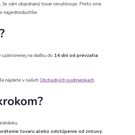
e, že vám objednaný tovar nevyhovuje. Preto sme
čo najjednoduchšie.
?
 uzatvorenej na diaľku do
14 dní od prevzatia
ľa nájdete v našich
Obchodných podmienkach
.
 krokom?
jednávku.
o vrátenie tovaru alebo odstúpenie od zmluvy
.