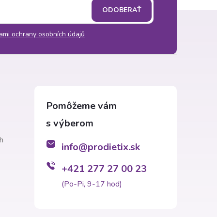
ODOBERAŤ
ami ochrany osobních údajů
h
info
@
prodietix.sk
+421 277 27 00 23
(Po-Pi, 9-17 hod)