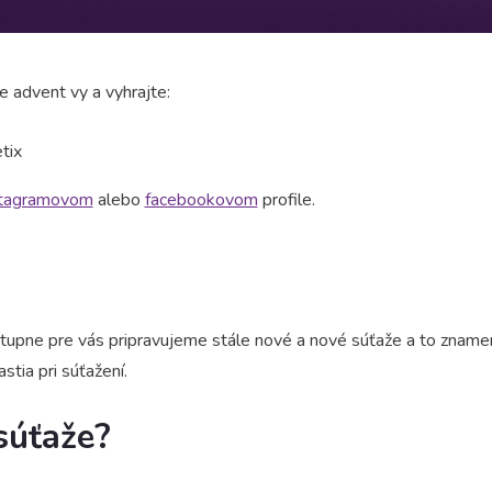
e advent vy a vyhrajte:
tix
stagramovom
alebo
facebookovom
profile.
stupne pre vás pripravujeme stále nové a nové súťaže a to zname
stia pri súťažení.
súťaže?