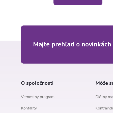
Z
Majte prehľad o novinkách 
á
p
ä
O spoločnosti
Môže sa
t
Vernostný program
Diétny ma
i
Kontakty
Kontraindi