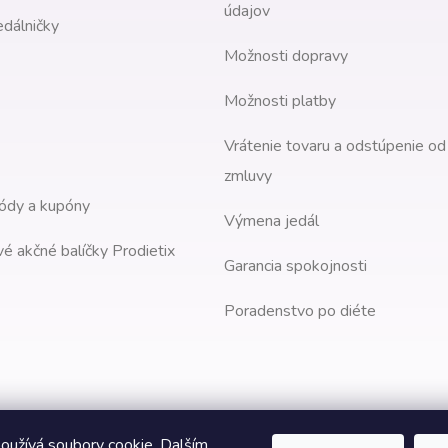
údajov
edálničky
Možnosti dopravy
Možnosti platby
Vrátenie tovaru a odstúpenie od
zmluvy
ódy a kupóny
Výmena jedál
é akčné balíčky Prodietix
Garancia spokojnosti
Poradenstvo po diéte
oužívá soubory cookie. Dalším