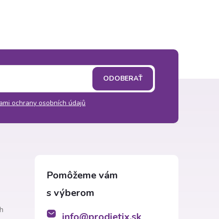
ODOBERAŤ
ami ochrany osobních údajů
h
info
@
prodietix.sk