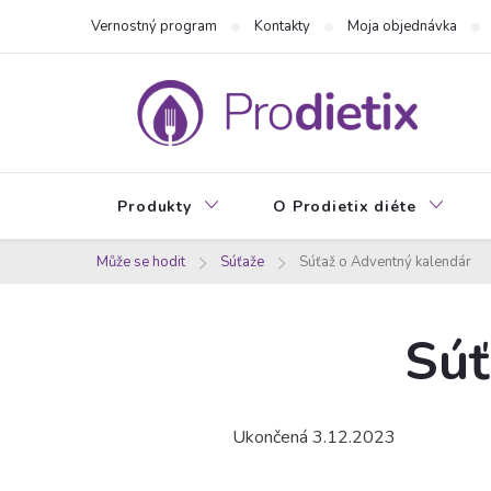
Prejsť
Vernostný program
Kontakty
Moja objednávka
na
obsah
Produkty
O Prodietix diéte
Může se hodit
Súťaže
Súťaž o Adventný kalendár
Súť
Ukončená 3.12.2023