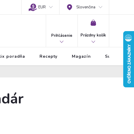
EUR
Slovenčina
NÁKUPNÝ
KOŠÍK
Prázdny košík
Prihlásenie
tix poradňa
Recepty
Magazín
Súťaže
ndár