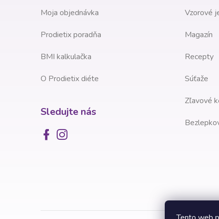
e
Moja objednávka
Vzorové j
Prodietix poradňa
Magazín
BMI kalkulačka
Recepty
O Prodietix diéte
Súťaže
Zľavové k
Sledujte nás
Bezlepkov
Tento web p