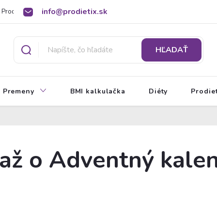
info@prodietix.sk
Prodietix poradňa
BMI kalkulačka
O Prodietix diéte
HĽADAŤ
Premeny
BMI kalkulačka
Diéty
Prodie
až o Adventný kale