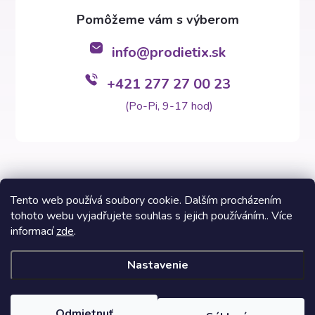
info
@
prodietix.sk
+421 277 27 00 23
(Po-Pi, 9-17 hod)
Tento web používá soubory cookie. Dalším procházením
tohoto webu vyjadřujete souhlas s jejich používáním.. Více
Copyright 2026
Prodietix e-shop
. Všetky práva vyhradené.
informací
zde
.
Vytvoril Shoptet Premium
Nastavenie
Informácie na týchto stránkach nezastupujú v žiadnom prípade
odborný lekársky posudok. Výsledky Prodietix diét sa môžu líšiť a
sú závislé od individuálnych dispozícií zákazníkov. Fotografie
Odmietnuť