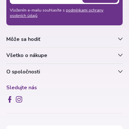
á
Vložením e-mailu souhlasíte s
podmínkami ochrany
p
osobních údajů
ä
Môže sa hodiť
t
Všetko o nákupe
i
O spoločnosti
e
Sledujte nás