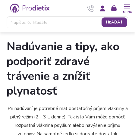
Prejsť
NÁKUPNÝ
na
KOŠÍK
obsah
HĽADAŤ
Nadúvanie a tipy, ako
podporiť zdravé
trávenie a znížiť
plynatosť
Pri nadúvaní je potrebné mať dostatočný príjem vlákniny a
pitný režim (2 - 3 L denne). Tak isto Vám môže pomôcť
rozpustná vláknina psyllium alebo navýšenie príjmu
zeleniny. Na samotné jedlo si doprajte dostatok