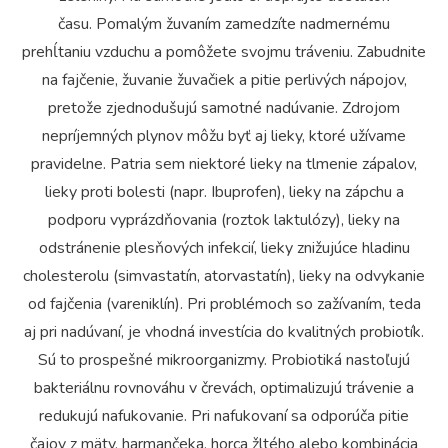
času. Pomalým žuvaním zamedzíte nadmernému
prehĺtaniu vzduchu a pomôžete svojmu tráveniu. Zabudnite
na fajčenie, žuvanie žuvačiek a pitie perlivých nápojov,
pretože zjednodušujú samotné nadúvanie. Zdrojom
nepríjemných plynov môžu byť aj lieky, ktoré užívame
pravidelne. Patria sem niektoré lieky na tlmenie zápalov,
lieky proti bolesti (napr. Ibuprofen), lieky na zápchu a
podporu vyprázdňovania (roztok laktulózy), lieky na
odstránenie plesňových infekcií, lieky znižujúce hladinu
cholesterolu (simvastatín, atorvastatín), lieky na odvykanie
od fajčenia (vareniklín). Pri problémoch so zažívaním, teda
aj pri nadúvaní, je vhodná investícia do kvalitných probiotík.
Sú to prospešné mikroorganizmy. Probiotiká nastoľujú
bakteriálnu rovnováhu v črevách, optimalizujú trávenie a
redukujú nafukovanie. Pri nafukovaní sa odporúča pitie
čajov z mäty, harmančeka, horca žltého alebo kombinácia