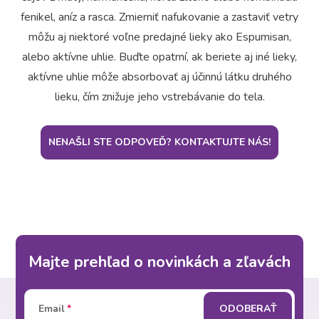
fenikel, aníz a rasca. Zmierniť nafukovanie a zastaviť vetry
môžu aj niektoré voľne predajné lieky ako Espumisan,
alebo aktívne uhlie. Buďte opatrní, ak beriete aj iné lieky,
aktívne uhlie môže absorbovať aj účinnú látku druhého
lieku, čím znižuje jeho vstrebávanie do tela.
NENAŠLI STE ODPOVEĎ? KONTAKTUJTE NÁS!
Majte prehľad o novinkách a zľavách
Z
Email
ODOBERAŤ