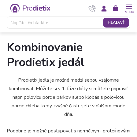
Prejsť
NÁKUPNÝ
na
KOŠÍK
obsah
HĽADAŤ
Kombinovanie
Prodietix jedál
Prodietix jedlá je možné medzi sebou vzájomne
kombinovať. Môžete si v 1. fáze diéty si môžete pripraviť
napr. polovicu porcie párkov alebo klobás s polovicou
porcie chleba, kedy zvyšné časti zjete v ďalšom chode
dňa.
Podobne je možné postupovať s normálnymi proteínovými