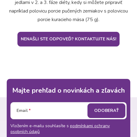
jedlami v 2. a 3. fáze diéty, kedy si môžete pripraviť
napríklad polovicu porcie pučených zemiakov s polovicou
porcie kuracieho mäsa (75 g).
NENAŠLI STE ODPOVEĎ? KONTAKTUJTE NÁS!
Majte prehľad o novinkách a zľavách
Z
Email
ODOBERAŤ
á
Vložením e-mailu souhlasíte s
podmínkami ochrany
p
osobních údajů