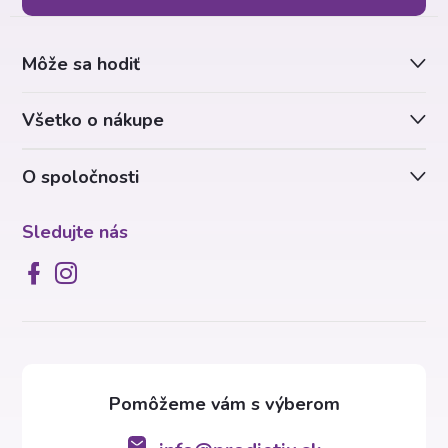
ä
Môže sa hodiť
t
Všetko o nákupe
i
O spoločnosti
e
Sledujte nás