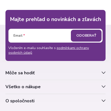
Majte prehľad o novinkách a zľavách
Z
Email
ODOBERAŤ
á
Vložením e-mailu souhlasíte s
podmínkami ochrany
p
osobních údajů
ä
Môže sa hodiť
t
Všetko o nákupe
i
O spoločnosti
e