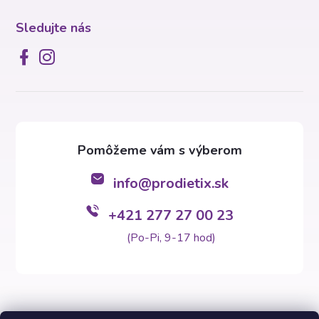
e
Sledujte nás
info
@
prodietix.sk
+421 277 27 00 23
(Po-Pi, 9-17 hod)