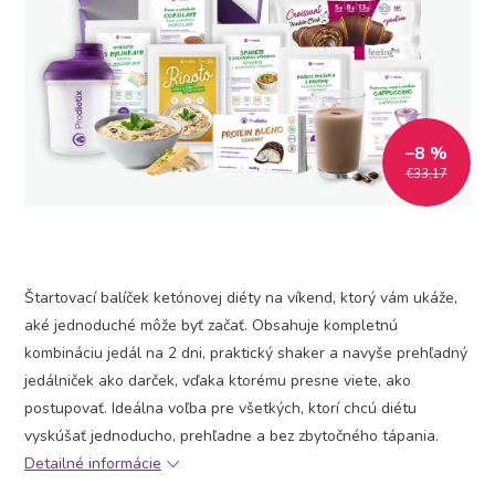
–8 %
€33,17
Štartovací balíček ketónovej diéty na víkend, ktorý vám ukáže,
aké jednoduché môže byť začať. Obsahuje kompletnú
kombináciu jedál na 2 dni, praktický shaker a navyše prehľadný
jedálniček ako darček, vďaka ktorému presne viete, ako
postupovať. Ideálna voľba pre všetkých, ktorí chcú diétu
vyskúšať jednoducho, prehľadne a bez zbytočného tápania.
Detailné informácie