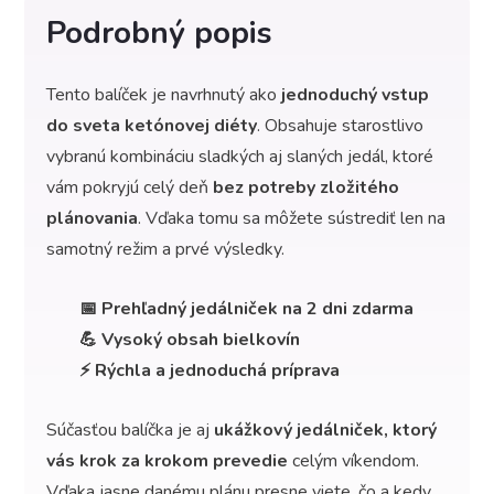
Podrobný popis
Tento balíček je navrhnutý ako
jednoduchý vstup
do sveta ketónovej diéty
. Obsahuje starostlivo
vybranú kombináciu sladkých aj slaných jedál, ktoré
vám pokryjú celý deň
bez potreby zložitého
plánovania
. Vďaka tomu sa môžete sústrediť len na
samotný režim a prvé výsledky.
📅 Prehľadný jedálniček na 2 dni zdarma
💪 Vysoký obsah bielkovín
⚡ Rýchla a jednoduchá príprava
Súčasťou balíčka je aj
ukážkový jedálniček, ktorý
vás krok za krokom prevedie
celým víkendom.
Vďaka jasne danému plánu presne viete, čo a kedy