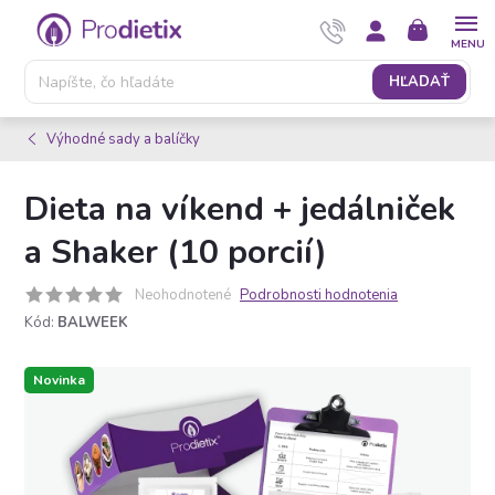
Prejsť
NÁKUPNÝ
na
KOŠÍK
obsah
HĽADAŤ
Výhodné sady a balíčky
Dieta na víkend + jedálniček
a Shaker (10 porcií)
Neohodnotené
Podrobnosti hodnotenia
Kód:
BALWEEK
Novinka