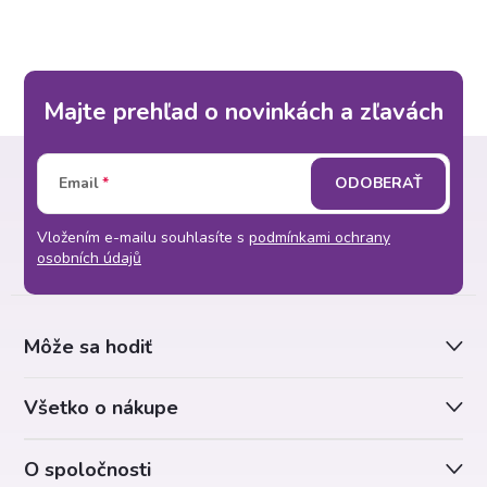
Majte prehľad o novinkách a zľavách
Z
Email
ODOBERAŤ
á
Vložením e-mailu souhlasíte s
podmínkami ochrany
p
osobních údajů
ä
Môže sa hodiť
t
Všetko o nákupe
i
O spoločnosti