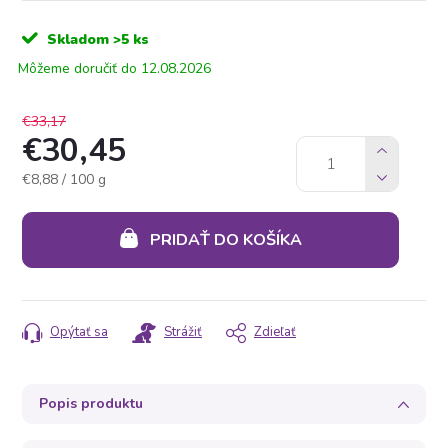
Skladom
>5 ks
12.08.2026
€33,17
€30,45
Jednotková
€8,88 / 100 g
cena:
PRIDAŤ DO KOŠÍKA
Opýtať sa
Strážiť
Zdieľať
Popis produktu