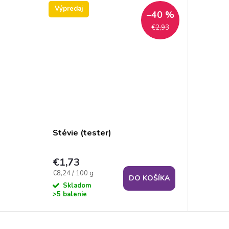
Výpredaj
–40 %
€2,93
Stévie (tester)
€1,73
Jednotková
€8,24 / 100 g
DO KOŠÍKA
cena:
Skladom
>5 balenie