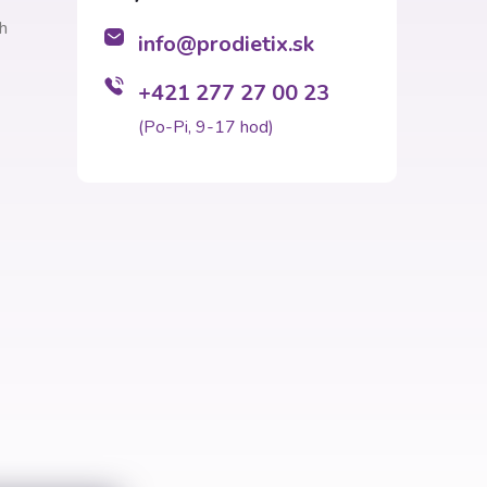
h
info
@
prodietix.sk
+421 277 27 00 23
(Po-Pi, 9-17 hod)