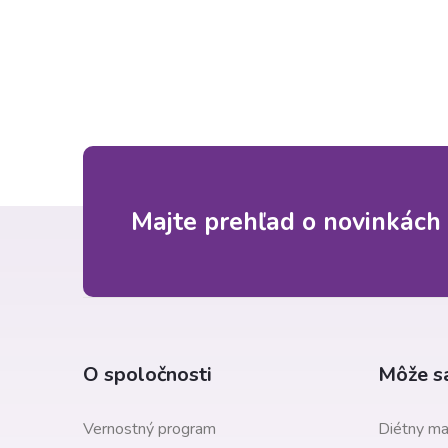
Z
Majte prehľad o novinkách 
á
p
ä
O spoločnosti
Môže sa
t
Vernostný program
Diétny ma