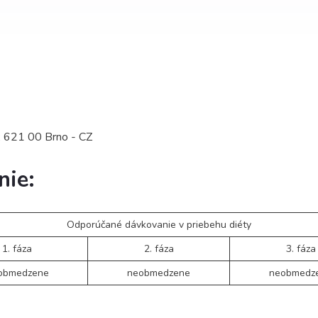
5; 621 00 Brno - CZ
nie:
Odporúčané dávkovanie v priebehu diéty
1. fáza
2. fáza
3. fáza
obmedzene
neobmedzene
neobmedz