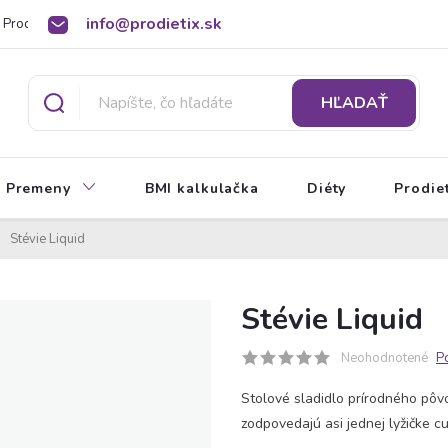
info@prodietix.sk
Prodietix poradňa
BMI kalkulačka
O Prodietix diéte
HĽADAŤ
Premeny
BMI kalkulačka
Diéty
Prodie
Stévie Liquid
Stévie Liquid
Neohodnotené
P
Stolové sladidlo prírodného pôv
zodpovedajú asi jednej lyžičke cu