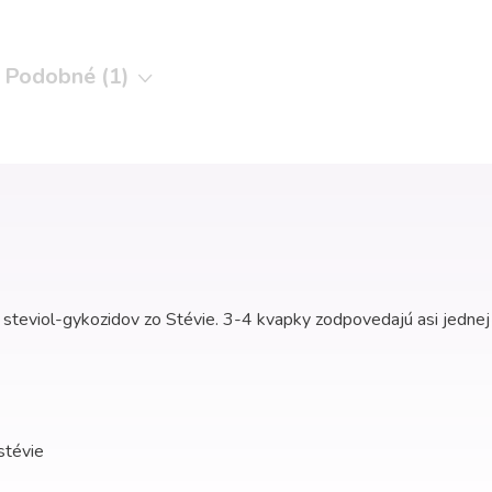
Podobné (1)
steviol-gykozidov zo Stévie. 3-4 kvapky zodpovedajú asi jednej l
 stévie