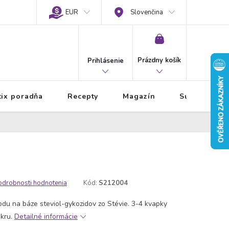
EUR
Slovenčina
NÁKUPNÝ
KOŠÍK
Prázdny košík
Prihlásenie
tix poradňa
Recepty
Magazín
Súťaže
odrobnosti hodnotenia
Kód:
S212004
odu na báze steviol-gykozidov zo Stévie. 3-4 kvapky
kru.
Detailné informácie