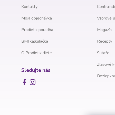
i
Kontakty
Kontraindi
e
Moja objednávka
Vzorové j
Prodietix poradňa
Magazín
BMI kalkulačka
Recepty
O Prodietix diéte
Súťaže
Zľavové k
Sledujte nás
Bezlepkov