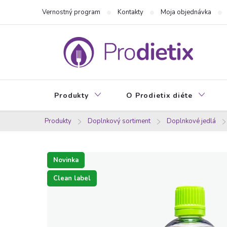
Prejsť
Vernostný program
Kontakty
Moja objednávka
na
obsah
Produkty
O Prodietix diéte
Produkty
Doplnkový sortiment
Doplnkové jedlá
Novinka
Clean label