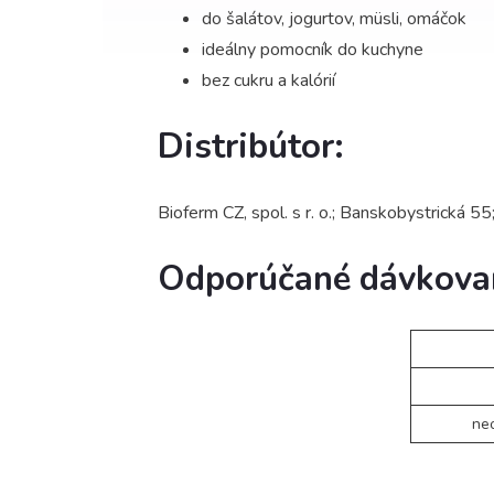
do šalátov, jogurtov, müsli, omáčok
ideálny pomocník do kuchyne
bez cukru a kalórií
Distribútor:
Bioferm CZ, spol. s r. o.; Banskobystrická 5
Odporúčané dávkova
ne