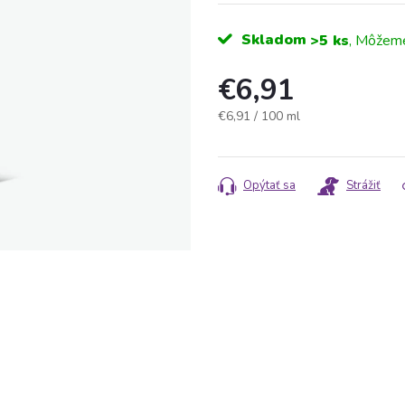
Skladom
>5 ks
€6,91
Jednotková
€6,91 / 100 ml
cena:
Opýtať sa
Strážiť