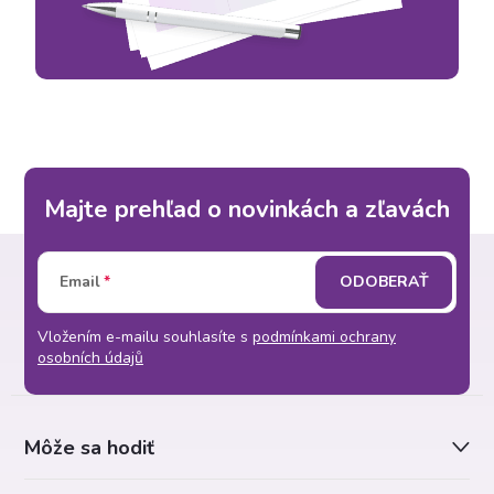
Majte prehľad o novinkách a zľavách
Z
Email
ODOBERAŤ
á
Vložením e-mailu souhlasíte s
podmínkami ochrany
p
osobních údajů
ä
Môže sa hodiť
t