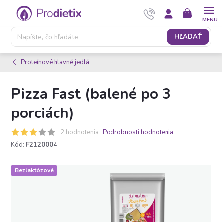
Prejsť
NÁKUPNÝ
na
KOŠÍK
obsah
HĽADAŤ
Proteínové hlavné jedlá
Pizza Fast (balené po 3
porciách)
2 hodnotenia
Podrobnosti hodnotenia
Kód:
F2120004
Bezlaktózové