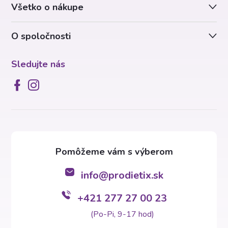
Všetko o nákupe
i
O spoločnosti
e
Sledujte nás
info
@
prodietix.sk
+421 277 27 00 23
(Po-Pi, 9-17 hod)