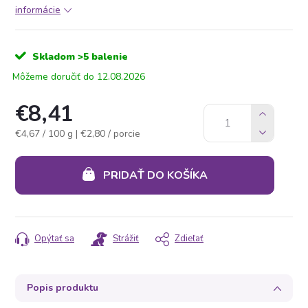
informácie
Skladom
>5 balenie
12.08.2026
€8,41
Jednotková
€4,67 / 100 g
| €2,80 / porcie
cena:
PRIDAŤ DO KOŠÍKA
Opýtať sa
Strážiť
Zdieľať
Popis produktu