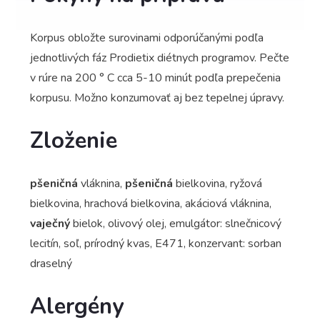
Korpus obložte surovinami odporúčanými podľa
jednotlivých fáz Prodietix diétnych programov. Pečte
v rúre na 200 ° C cca 5-10 minút podľa prepečenia
korpusu. Možno konzumovať aj bez tepelnej úpravy.
Zloženie
pšeničná
vláknina,
pšeničná
bielkovina, ryžová
bielkovina, hrachová bielkovina, akáciová vláknina,
vaječný
bielok, olivový olej, emulgátor: slnečnicový
lecitín, soľ, prírodný kvas, E471, konzervant: sorban
draselný
Alergény