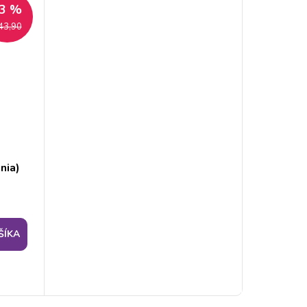
3 %
43,90
nia)
ŠÍKA