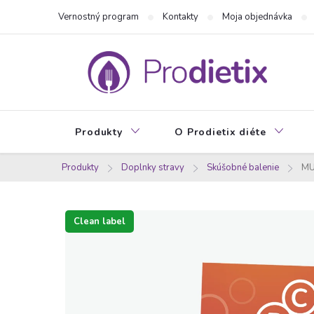
Prejsť
Vernostný program
Kontakty
Moja objednávka
na
obsah
Produkty
O Prodietix diéte
Produkty
Doplnky stravy
Skúšobné balenie
MUL
Clean label