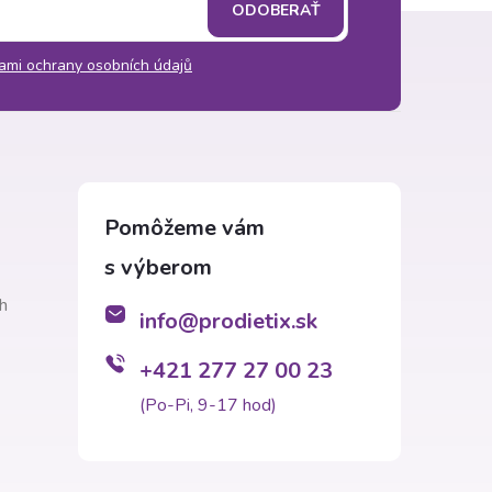
ODOBERAŤ
ami ochrany osobních údajů
h
info
@
prodietix.sk
+421 277 27 00 23
(Po-Pi, 9-17 hod)