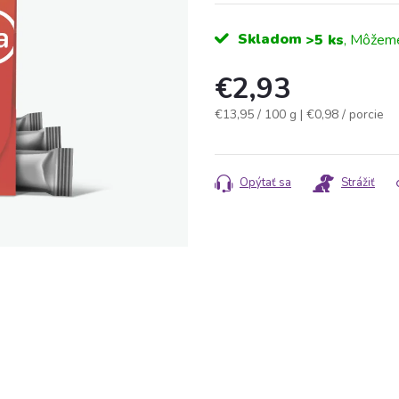
Skladom
>5 ks
€2,93
Jednotková
€13,95 / 100 g
| €0,98 / porcie
cena:
Opýtať sa
Strážiť