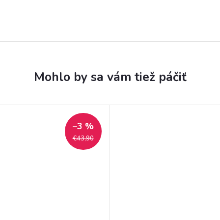
–3 %
€43,90