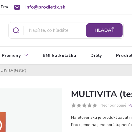
info@prodietix.sk
Prodietix poradňa
BMI kalkulačka
O Prodietix diéte
HĽADAŤ
Premeny
BMI kalkulačka
Diéty
Prodie
TIVITA (tester)
MULTIVITA (te
Neohodnotené
P
Na Slovensku je produkt zatiaľ n
Pracujeme na jeho sprístupnení 