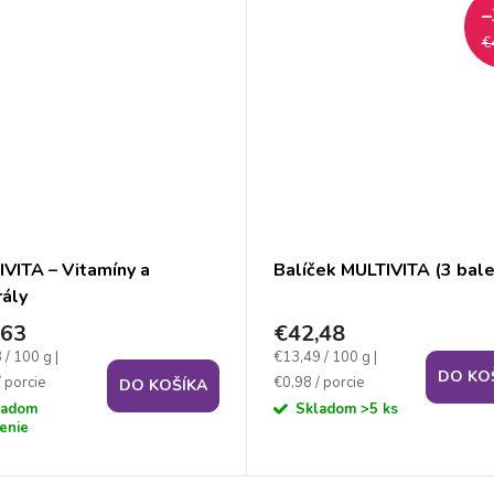
–
€
VITA – Vitamíny a
Balíček MULTIVITA (3 bale
ály
,63
€42,48
ková
Jednotková
 / 100 g
|
€13,49 / 100 g
|
DO KO
cena:
 porcie
€0,98 / porcie
DO KOŠÍKA
ladom
Skladom
>5 ks
enie