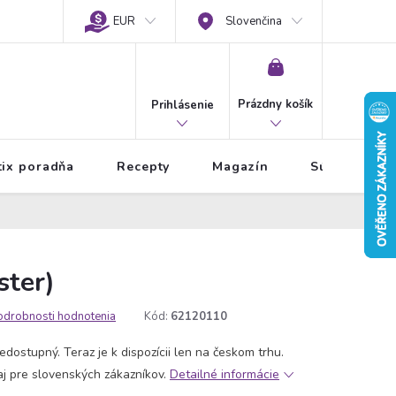
EUR
Slovenčina
NÁKUPNÝ
KOŠÍK
Prázdny košík
Prihlásenie
tix poradňa
Recepty
Magazín
Súťaže
ster)
odrobnosti hodnotenia
Kód:
62120110
edostupný. Teraz je k dispozícii len na českom trhu.
aj pre slovenských zákazníkov.
Detailné informácie