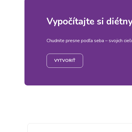
Vypočítajte si diétn
Chudnite presne podľa seba – svojich cieľov
VYTVORIŤ