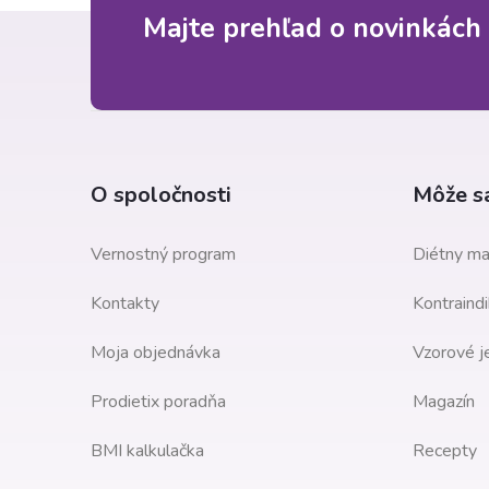
Z
Majte prehľad o novinkách 
á
p
ä
O spoločnosti
Môže sa
t
Vernostný program
Diétny ma
i
Kontakty
Kontraindi
e
Moja objednávka
Vzorové j
Prodietix poradňa
Magazín
BMI kalkulačka
Recepty