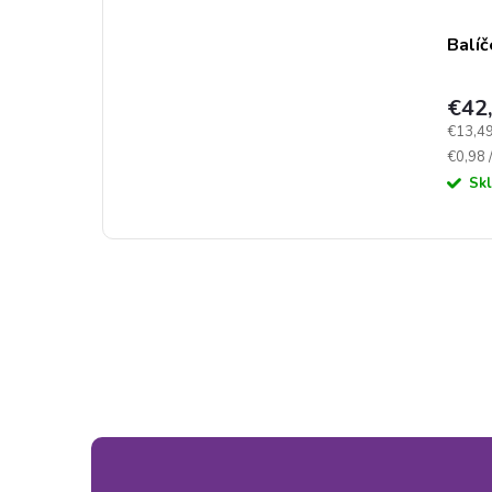
Balíč
€42
Jednot
€13,49
cena:
€0,98 /
Sk