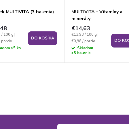
ek MULTIVITA (3 balenia)
MULTIVITA – Vitamíny a
minerály
,48
€14,63
ková
Jednotková
 / 100 g
|
€13,93 / 100 g
|
DO KOŠÍKA
DO KO
cena:
 porcie
€0,98 / porcie
ladom
>5 ks
Skladom
>5 balenie