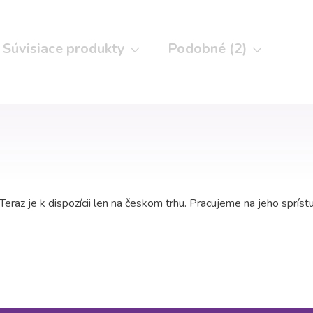
Súvisiace produkty
Podobné (2)
eraz je k dispozícii len na českom trhu. Pracujeme na jeho spríst