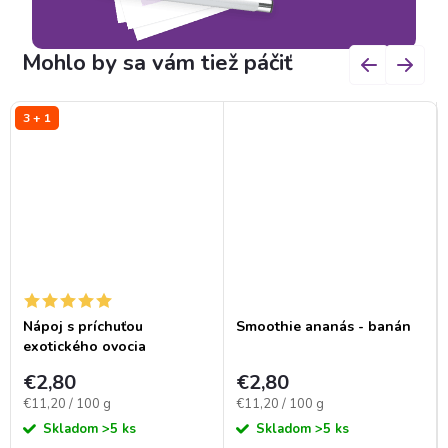
3 + 1
Nápoj s príchuťou
Smoothie ananás - banán
exotického ovocia
€2,80
€2,80
Jednotková
Jednotková
€11,20 / 100 g
€11,20 / 100 g
cena:
cena:
Skladom
>5 ks
Skladom
>5 ks