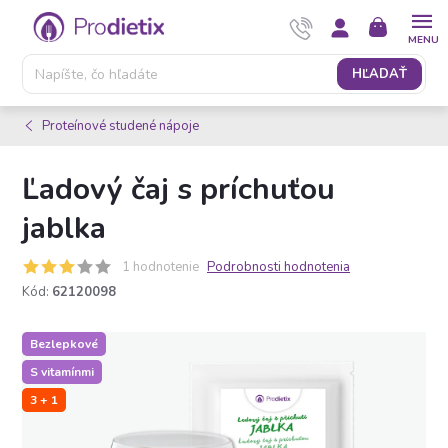
Prejsť
NÁKUPNÝ
na
KOŠÍK
obsah
HĽADAŤ
Proteínové studené nápoje
Ľadový čaj s príchuťou
jablka
1 hodnotenie
Podrobnosti hodnotenia
Kód:
62120098
Bezlepkové
S vitamínmi
3 + 1