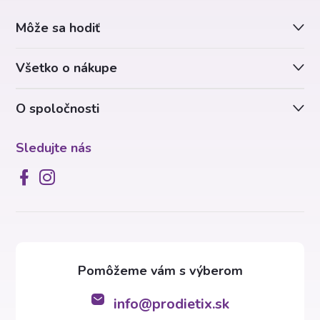
ä
Môže sa hodiť
t
Všetko o nákupe
i
O spoločnosti
e
Sledujte nás
info
@
prodietix.sk