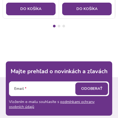
DO KOŠÍKA
DO KOŠÍKA
Majte prehľad o novinkách a zľavách
Z
Email
ODOBERAŤ
á
Vložením e-mailu souhlasíte s
podmínkami ochrany
p
osobních údajů