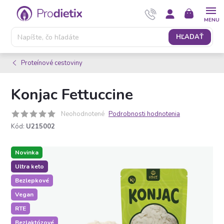
Prejsť
NÁKUPNÝ
na
KOŠÍK
obsah
HĽADAŤ
Proteínové cestoviny
Konjac Fettuccine
Neohodnotené
Podrobnosti hodnotenia
Kód:
U215002
Novinka
Ultra keto
Bezlepkové
Vegan
RTE
Bezlaktózové