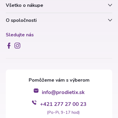
Všetko o nákupe
i
O spoločnosti
e
Sledujte nás
info
@
prodietix.sk
+421 277 27 00 23
(Po-Pi, 9-17 hod)