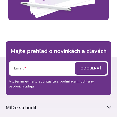
Majte prehľad o novinkách a zľavách
Z
Email
ODOBERAŤ
á
Vložením e-mailu souhlasíte s
podmínkami ochrany
p
osobních údajů
ä
Môže sa hodiť
t