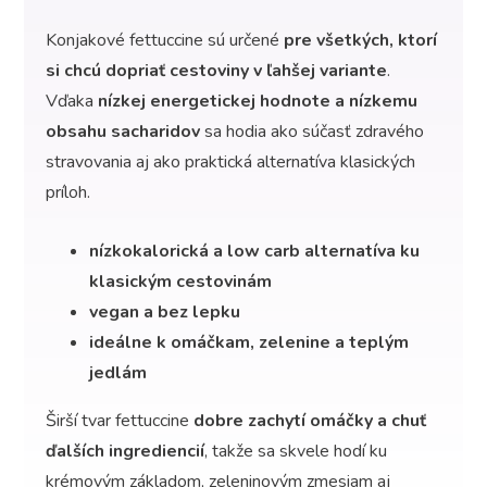
Konjakové fettuccine sú určené
pre všetkých, ktorí
si chcú dopriať cestoviny v ľahšej variante
.
Vďaka
nízkej energetickej hodnote a nízkemu
obsahu sacharidov
sa hodia ako súčasť zdravého
stravovania aj ako praktická alternatíva klasických
príloh.
nízkokalorická a low carb alternatíva ku
klasickým cestovinám
vegan a bez lepku
ideálne k omáčkam, zelenine a teplým
jedlám
Širší tvar fettuccine
dobre zachytí omáčky a chuť
ďalších ingrediencií
, takže sa skvele hodí ku
krémovým základom, zeleninovým zmesiam aj