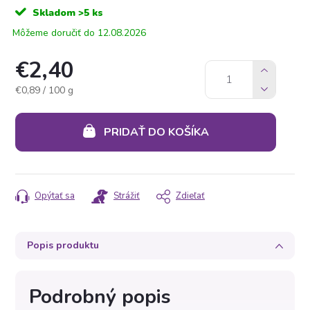
Skladom
>5 ks
12.08.2026
€2,40
Jednotková
€0,89 / 100 g
cena:
PRIDAŤ DO KOŠÍKA
Opýtať sa
Strážiť
Zdieľať
Popis produktu
Podrobný popis