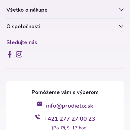
t
Všetko o nákupe
i
O spoločnosti
e
Sledujte nás
info
@
prodietix.sk
+421 277 27 00 23
(Po-Pi, 9-17 hod)