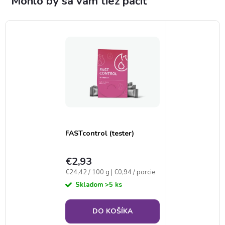
FASTcontrol (tester)
€2,93
Jednotková
€24,42 / 100 g
| €0,94 / porcie
cena:
Skladom
>5 ks
DO KOŠÍKA