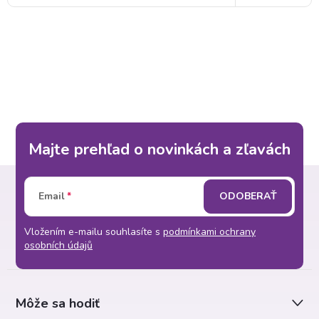
Majte prehľad o novinkách a zľavách
Z
Email
ODOBERAŤ
á
Vložením e-mailu souhlasíte s
podmínkami ochrany
p
osobních údajů
ä
Môže sa hodiť