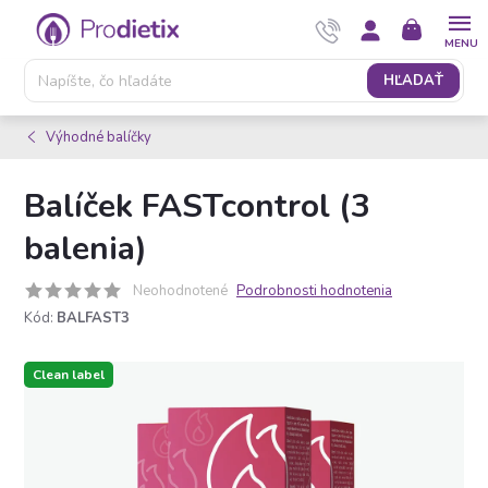
Prejsť
NÁKUPNÝ
na
KOŠÍK
obsah
HĽADAŤ
Výhodné balíčky
Balíček FASTcontrol (3
balenia)
Neohodnotené
Podrobnosti hodnotenia
Kód:
BALFAST3
Clean label