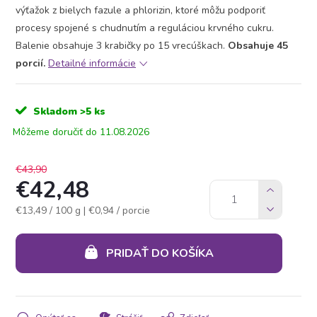
výťažok z bielych fazule a phlorizin, ktoré môžu podporiť
procesy spojené s chudnutím a reguláciou krvného cukru.
Balenie obsahuje 3 krabičky po 15 vrecúškach.
Obsahuje 45
porcií.
Detailné informácie
Skladom
>5 ks
11.08.2026
€43,90
€42,48
Jednotková
€13,49 / 100 g
| €0,94 / porcie
cena:
PRIDAŤ DO KOŠÍKA