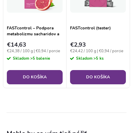
FASTcontrol – Podpora
FASTcontrol (tester)
metabolizmu sacharidov a
tukov
€14,63
€2,93
Jednotková
Jednotková
€24,38 / 100 g
| €0,94 / porcie
€24,42 / 100 g
| €0,94 / porcie
cena:
cena:
Skladom
>5 balenie
Skladom
>5 ks
DO KOŠÍKA
DO KOŠÍKA