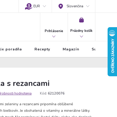
EUR
Slovenčina
NÁKUPNÝ
KOŠÍK
Prázdny košík
Prihlásenie
tix poradňa
Recepty
Magazín
Súťaže
ka s rezancami
robnosti hodnotenia
Kód:
62120076
mi zeleniny a rezancami pripomína obľúbené
 bielkovín. Je obohatená o vitamíny a minerálne látky.