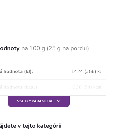
hodnoty
na 100 g
(25 g na porciu)
á hodnota (kJ)
:
1424 (356) kJ
á hodnota (kcal)
:
336 (84) kcal
VŠETKY PARAMETRE
jdete v tejto kategórii