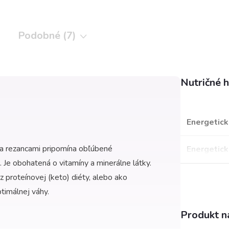
Podobné (7)
Nutričné 
Energetick
 a rezancami pripomína obľúbené
Energetick
Je obohatená o vitamíny a minerálne látky.
 proteínovej (keto) diéty, alebo ako
timálnej váhy.
Produkt ná