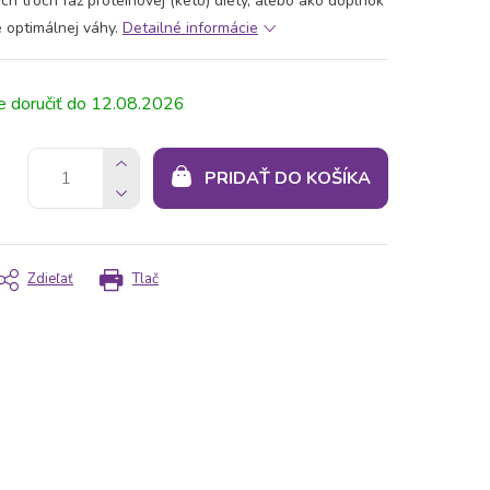
h troch fáz proteínovej (keto) diéty, alebo ako doplnok
e optimálnej váhy.
Detailné informácie
12.08.2026
PRIDAŤ DO KOŠÍKA
Zdieľať
Tlač