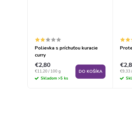
kurací
Polievka s príchuťou kuracie
Prote
curry
€2,80
€2,
Jednotková
Jednot
€11,20 / 100 g
€9,33 
 KOŠÍKA
DO KOŠÍKA
cena:
cena:
Skladom
>5 ks
Sk