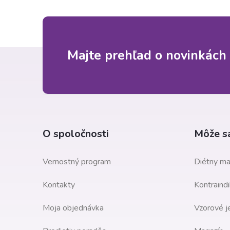
Z
Majte prehľad o novinkách 
á
p
ä
O spoločnosti
Môže sa
t
Vernostný program
Diétny ma
i
Kontakty
Kontraindi
e
Moja objednávka
Vzorové j