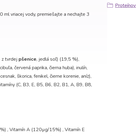
Proteínov
 ml vriacej vody, premiešajte a nechajte 3
 z tvrdej
pšenice
, jedlá soľ) (19,5 %),
cibuľa, červená paprika, čierna huba), inulín,
cesnak, škorica, fenikel, čierne korenie, aníz),
tamíny (C, B3, E, B5, B6, B2, B1, A, B9, B8,
) , Vitamín A (120µg/15%) , Vitamín E