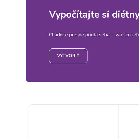
Vypočítajte si diétn
Chudnite presne podľa seba – svojich cieľov
VYTVORIŤ