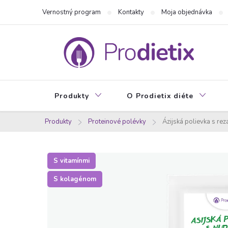
Prejsť
Vernostný program
Kontakty
Moja objednávka
na
obsah
Produkty
O Prodietix diéte
Produkty
Proteinové polévky
Ázijská polievka s re
S vitamínmi
S kolagénom