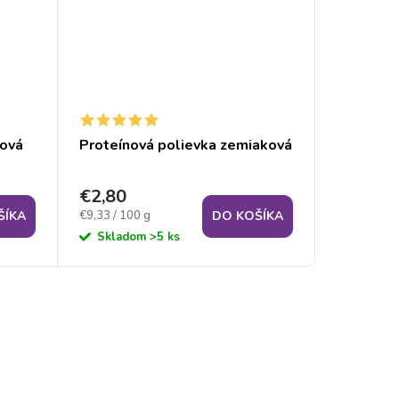
ková
Proteínová polievka zemiaková
Polievka
a rezanc
€2,80
€2,80
Jednotková
Jednotková
€9,33 / 100 g
€11,67 / 10
ŠÍKA
DO KOŠÍKA
cena:
cena:
Skladom
>5 ks
Sklad