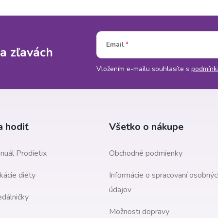
Email
a zľavách
Vložením e-mailu souhlasíte s
podmínk
 hodiť
Všetko o nákupe
nuál Prodietix
Obchodné podmienky
kácie diéty
Informácie o spracovaní osobnýc
údajov
edálničky
Možnosti dopravy