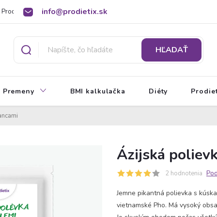
info@prodietix.sk
Prodietix poradňa
BMI kalkulačka
O Prodietix diéte
HĽADAŤ
Premeny
BMI kalkulačka
Diéty
Prodie
zancami
Ázijská poliev
2 hodnotenia
Pod
Jemne pikantná polievka s kúska
vietnamské Pho. Má vysoký obsah