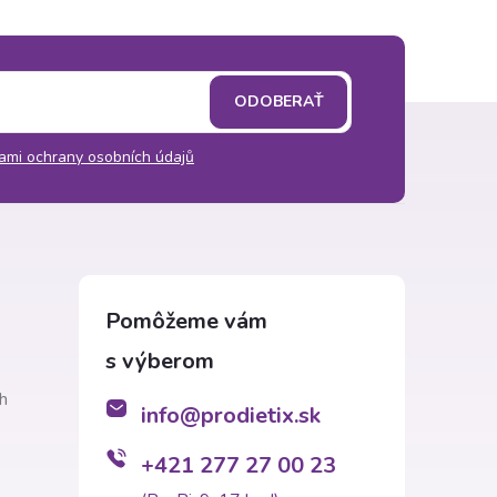
ODOBERAŤ
ami ochrany osobních údajů
h
info
@
prodietix.sk
+421 277 27 00 23