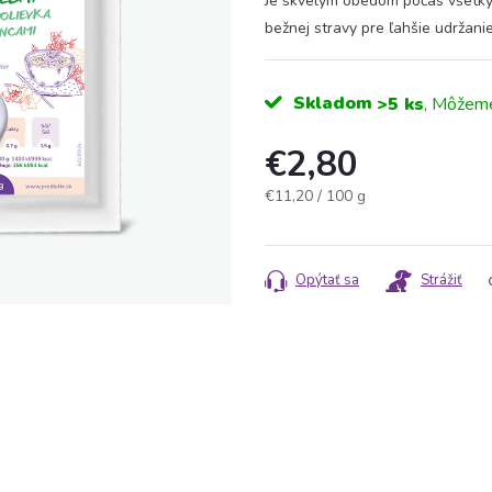
Je skvelým obedom počas všetkýc
bežnej stravy pre ľahšie udržani
Skladom
>5 ks
€2,80
Jednotková
€11,20 / 100 g
cena:
Opýtať sa
Strážiť