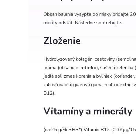
Obsah balenia vysypte do misky pridajte 200
minúty odstáť. Následne spotrebujte.
Zloženie
Hydrolyzovaný kolagén, cestoviny (semolina
aróma (obsahuje:
mlieko
), sušená zelenina (
jedlá soľ, zmes korenia a byliniek (koriander, 
zahusťovadlá: guarová guma, maltodextrín; vi
B12).
Vitamíny a minerály
(na 25 g/% RHP*) Vitamín B12 (0.38µg/15%