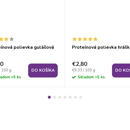
ínová polievka gulášová
Proteínová polievka hráš
80
€2,80
ková
Jednotková
/ 100 g
€9,33 / 100 g
DO KOŠÍKA
DO KO
cena:
ladom
>5 ks
Skladom
>5 ks