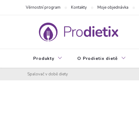
Přejít
Věrnostní program
Kontakty
Moje objednávka
na
obsah
Produkty
O Prodietix dietě
Spalovač v době diety
P
o
s