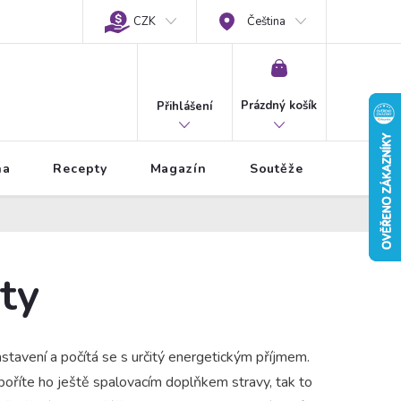
CZK
Čeština
NÁKUPNÍ
KOŠÍK
Prázdný košík
Přihlášení
na
Recepty
Magazín
Soutěže
ty
stavení a počítá se s určitý energetickým příjmem.
poříte ho ještě spalovacím doplňkem stravy, tak to