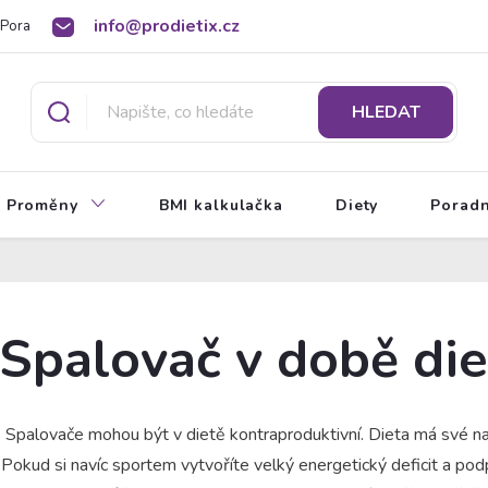
info@prodietix.cz
Poradna
BMI kalkulačka
O Prodietix dietě
HLEDAT
Proměny
BMI kalkulačka
Diety
Porad
Spalovač v době die
Spalovače mohou být v dietě kontraproduktivní. Dieta má své na
Pokud si navíc sportem vytvoříte velký energetický deficit a pod