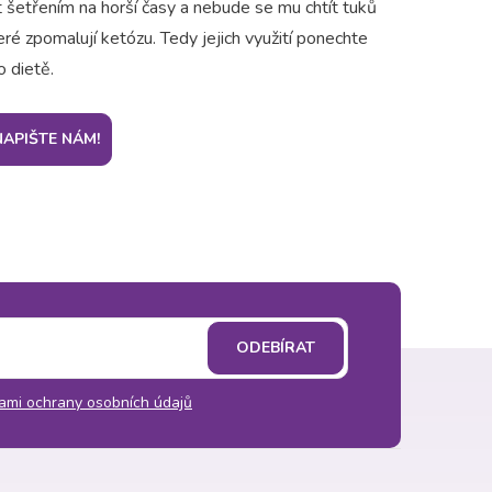
 šetřením na horší časy a nebude se mu chtít tuků
eré zpomalují ketózu. Tedy jejich využití ponechte
o dietě.
NAPIŠTE NÁM!
ODEBÍRAT
ami ochrany osobních údajů