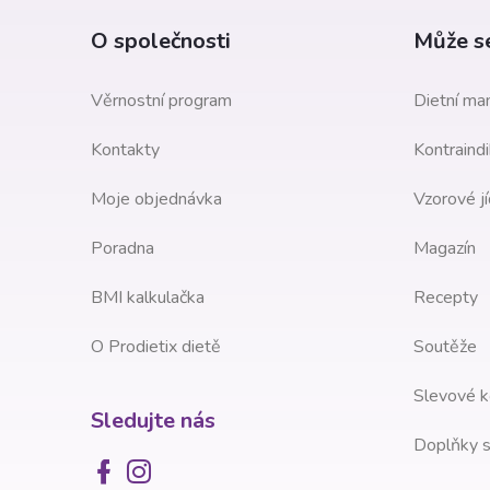
e
a
O společnosti
Může se
l
t
Věrnostní program
Dietní man
í
Kontakty
Kontraindi
Moje objednávka
Vzorové jí
Poradna
Magazín
BMI kalkulačka
Recepty
O Prodietix dietě
Soutěže
Slevové k
Sledujte nás
Doplňky s