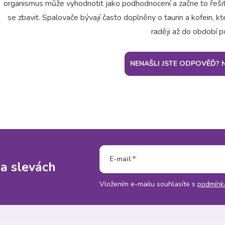
organismus může vyhodnotit jako podhodnocení a začne to řešit
se zbavit. Spalovače bývají často doplněny o taurin a kofein, kt
raději až do období p
NENAŠLI JSTE ODPOVĚĎ? 
E-mail
 a slevách
Vložením e-mailu souhlasíte s
podmínk