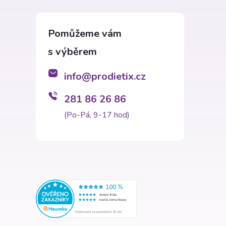
info
@
prodietix.cz
281 86 26 86
(Po-Pá, 9-17 hod)