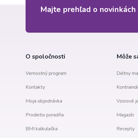
Z
Majte prehľad o novinkách 
á
p
ä
O spoločnosti
Môže sa
t
Vernostný program
Diétny ma
i
Kontakty
Kontraindi
e
Moja objednávka
Vzorové j
Prodietix poradňa
Magazín
BMI kalkulačka
Recepty