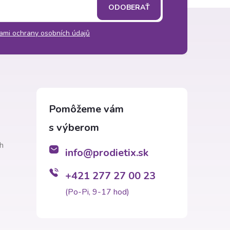
ODOBERAŤ
ami ochrany osobních údajů
h
info
@
prodietix.sk
+421 277 27 00 23
(Po-Pi, 9-17 hod)