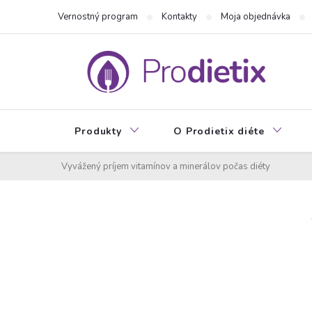
Prejsť
Vernostný program
Kontakty
Moja objednávka
na
obsah
Produkty
O Prodietix diéte
Vyvážený príjem vitamínov a minerálov počas diéty
B
o
č