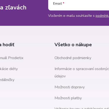
Email
a zľavách
Vložením e-mailu souhlasíte s
podmínk
 hodiť
Všetko o nákupe
nuál Prodietix
Obchodné podmienky
kácie diéty
Informácie o spracovaní osobnýc
údajov
edálničky
Možnosti dopravy
Možnosti platby