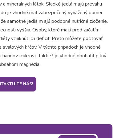
 a minerálnych látok. Sladké jedlá majú prevahu
vodu je vhodné mať zabezpečený vyvážený pomer
, že samotné jedlá m ajú podobné nutričné zloženie.
ecnosti vyššia. Osoby, ktoré majú pred začatím
iéty vzniknúť ich deficit. Preto môžete pociťovať
e svalových kŕčov. V týchto prípadoch je vhodné
haridov (cukrov). Taktiež je vhodné obohatiť pitný
 obsahom magnézia.
TAKTUJTE NÁS!