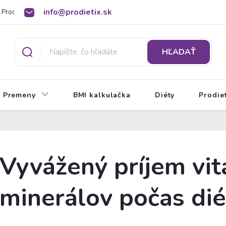
info@prodietix.sk
Prodietix poradňa
BMI kalkulačka
O Prodietix diéte
HĽADAŤ
Premeny
BMI kalkulačka
Diéty
Prodie
Vyvážený príjem vi
minerálov počas dié