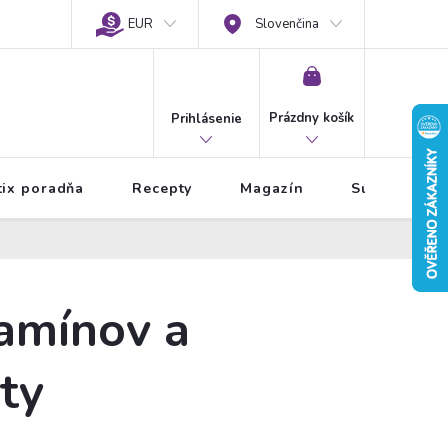
EUR
Slovenčina
NÁKUPNÝ
KOŠÍK
Prázdny košík
Prihlásenie
tix poradňa
Recepty
Magazín
Súťaže
tamínov a
ty