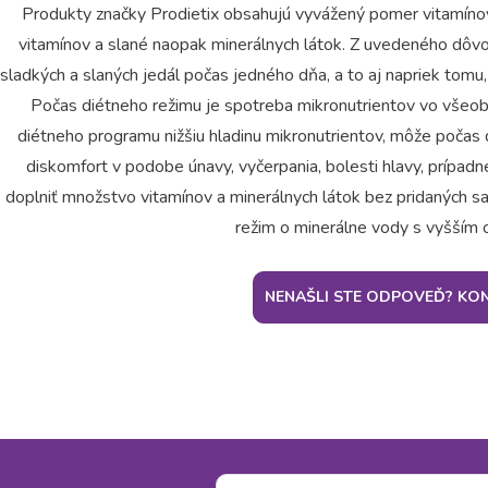
Produkty značky Prodietix obsahujú vyvážený pomer vitamínov
vitamínov a slané naopak minerálnych látok. Z uvedeného dô
sladkých a slaných jedál počas jedného dňa, a to aj napriek tomu
Počas diétneho režimu je spotreba mikronutrientov vo všeob
diétneho programu nižšiu hladinu mikronutrientov, môže počas d
diskomfort v podobe únavy, vyčerpania, bolesti hlavy, prípadn
doplniť množstvo vitamínov a minerálnych látok bez pridaných sac
režim o minerálne vody s vyšším
NENAŠLI STE ODPOVEĎ? KON