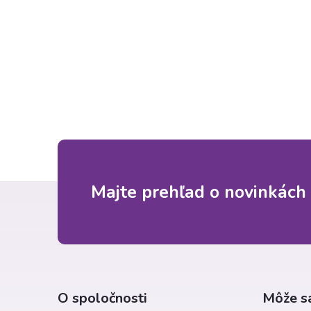
n
ý
p
a
n
e
Z
Majte prehľad o novinkách 
l
á
p
ä
O spoločnosti
Môže sa