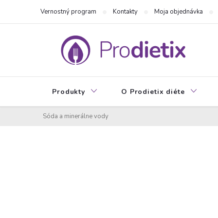
Prejsť
Vernostný program
Kontakty
Moja objednávka
na
obsah
Produkty
O Prodietix diéte
Sóda a minerálne vody
B
o
č