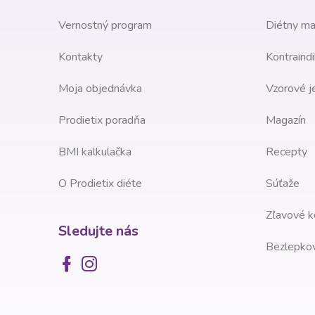
t
Vernostný program
Diétny ma
i
Kontakty
Kontraindi
e
Moja objednávka
Vzorové j
Prodietix poradňa
Magazín
BMI kalkulačka
Recepty
O Prodietix diéte
Súťaže
Zľavové k
Sledujte nás
Bezlepkov