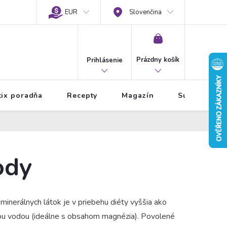
EUR
Slovenčina
NÁKUPNÝ
KOŠÍK
Prázdny košík
Prihlásenie
tix poradňa
Recepty
Magazín
Súťaže
ody
inerálnych látok je v priebehu diéty vyššia ako
nou vodou (ideálne s obsahom magnézia).
Povolené