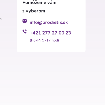
h
info
@
prodietix.sk
+421 277 27 00 23
(Po-Pi, 9-17 hod)