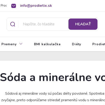
info@prodietix.sk
Prodietix poradňa
BMI kalkulačka
O Prodietix diéte
HĽADAŤ
Premeny
BMI kalkulačka
Diéty
Prodie
Sóda a minerálne v
Sódová aj minerálne vody sú počas diéty povolené. Spotreba m
zvyčajne, preto odporúčame striedať pramenitú vodu s minerál