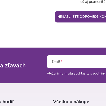
sú aj pramenité
NENAŠLI STE ODPOVEĎ? KON
Email
a zľavách
Vložením e-mailu souhlasíte s
podmínk
 hodiť
Všetko o nákupe