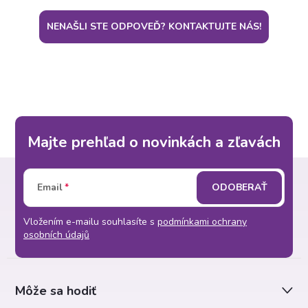
NENAŠLI STE ODPOVEĎ? KONTAKTUJTE NÁS!
Majte prehľad o novinkách a zľavách
Z
Email
ODOBERAŤ
á
Vložením e-mailu souhlasíte s
podmínkami ochrany
p
osobních údajů
ä
Môže sa hodiť