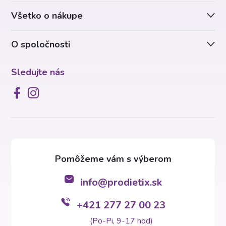
t
Všetko o nákupe
i
O spoločnosti
e
Sledujte nás
info
@
prodietix.sk
+421 277 27 00 23
(Po-Pi, 9-17 hod)