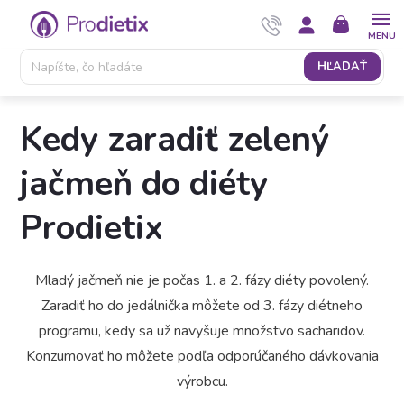
Prejsť
NÁKUPNÝ
na
KOŠÍK
obsah
HĽADAŤ
Kedy zaradiť zelený
jačmeň do diéty
Prodietix
Mladý jačmeň nie je počas 1. a 2. fázy diéty povolený.
Zaradiť ho do jedálnička môžete od 3. fázy diétneho
programu, kedy sa už navyšuje množstvo sacharidov.
Konzumovať ho môžete podľa odporúčaného dávkovania
výrobcu.