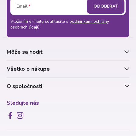
Z
Email
ODOBERAŤ
á
Vložením e-mailu souhlasíte s
podmínkami ochrany
p
osobních údajů
ä
Môže sa hodiť
t
Všetko o nákupe
i
O spoločnosti
e
Sledujte nás