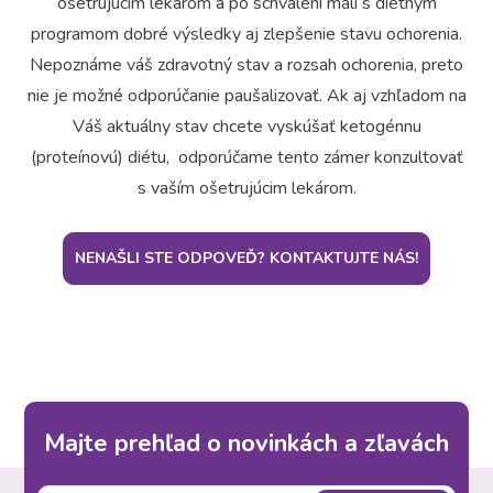
ošetrujúcim lekárom a po schválení mali s diétnym
programom dobré výsledky aj zlepšenie stavu ochorenia.
Nepoznáme váš zdravotný stav a rozsah ochorenia, preto
nie je možné odporúčanie paušalizovať. Ak aj vzhľadom na
Váš aktuálny stav chcete vyskúšať ketogénnu
(proteínovú) diétu, odporúčame tento zámer konzultovať
s vaším ošetrujúcim lekárom.
NENAŠLI STE ODPOVEĎ? KONTAKTUJTE NÁS!
Majte prehľad o novinkách a zľavách