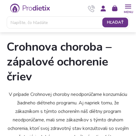
Prejsť
NÁKUPNÝ
na
KOŠÍK
obsah
HĽADAŤ
Crohnova choroba –
zápalové ochorenie
čriev
V prípade Crohnovej choroby neodporúčame konzumáciu
žiadneho diétneho programu. Aj napriek tomu, že
zákazníkom s týmto ochorením náš díétny program
neodporúčame, mali sme zákazníkov s týmto druhom
ochorenia, ktorí svoj zdravotný stav konzultovali so svojím