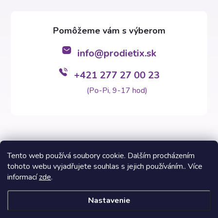
info
@
prodietix.sk
+421 277 27 00 23
(Po-Pi, 9-17 hod)
Tento web používá soubory cookie. Dalším procházením
tohoto webu vyjadřujete souhlas s jejich používáním.. Více
Copyright 2026
Prodietix e-shop
. Všetky práva vyhradené.
informací
zde
.
Vytvoril Shoptet Premium
Nastavenie
Informácie na týchto stránkach nezastupujú v žiadnom prípade