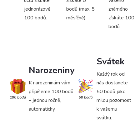
účtu získáte
získáte 5
vašeho
jednorázově
bodů (max. 5
známého
100 bodů.
měsíčně).
získáte 100
bodů.
Svátek
Narozeniny
Každý rok od
K narozeninám vám
nás dostanete
připíšeme 100 bodů
50 bodů jako
– jednou ročně,
milou pozornost
automaticky.
k vašemu
svátku.