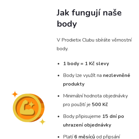
Jak fungují naše
body
V Prodietix Clubu sbíráte věrnostní
body.
1 body = 1 Kč slevy
Body lze využít na
nezlevněné
produkty
Minimální hodnota objednávky
pro použití je
500 Kč
Body připisujeme
15 dní po
uhrazení objednávky
Platí
6 měsíců
od připsání