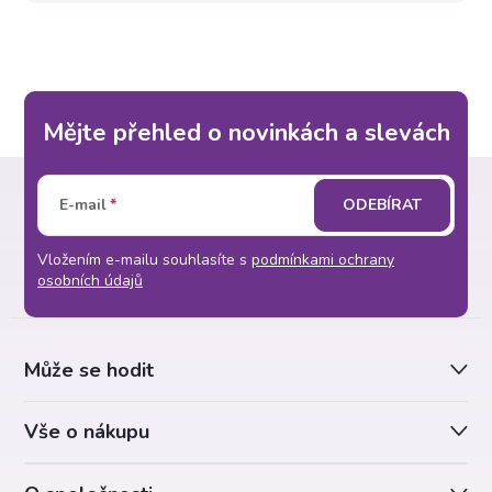
Mějte přehled o novinkách a slevách
Z
E-mail
ODEBÍRAT
á
Vložením e-mailu souhlasíte s
podmínkami ochrany
p
osobních údajů
a
Může se hodit
t
Vše o nákupu
í