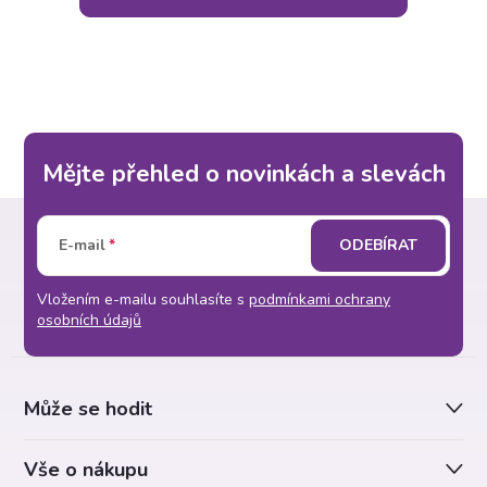
Mějte přehled o novinkách a slevách
Z
E-mail
ODEBÍRAT
á
Vložením e-mailu souhlasíte s
podmínkami ochrany
p
osobních údajů
a
Může se hodit
t
Vše o nákupu