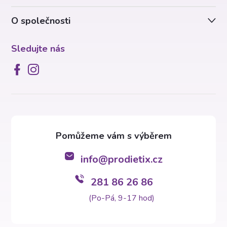
í
O společnosti
Sledujte nás
info
@
prodietix.cz
281 86 26 86
(Po-Pá, 9-17 hod)