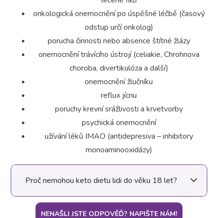
léčené fázi
onkologická onemocnění po úspěšné léčbě (časový
odstup určí onkolog)
porucha činnosti nebo absence štítné žlázy
onemocnění trávícího ústrojí (celiakie, Chrohnova
choroba, divertikulóza a další)
onemocnění žlučníku
reflux jícnu
poruchy krevní srážlivosti a krvetvorby
psychická onemocnění
užívání léků IMAO (antidepresiva – inhibitory
monoaminooxidázy)
Proč nemohou keto dietu lidi do věku 18 let?
NENAŠLI JSTE ODPOVĚĎ? NAPIŠTE NÁM!