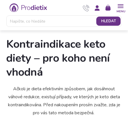
Přejít
NÁKUPNÍ
na
KOŠÍK
obsah
HLEDAT
Kontraindikace keto
diety – pro koho není
vhodná
Ačkoli je dieta efektivním způsobem, jak dosáhnout
váhové redukce, existují případy, ve kterých je keto dieta
kontraindikována. Před nakoupením prosím zvažte, zda je
pro vás tato metoda bezpečná.