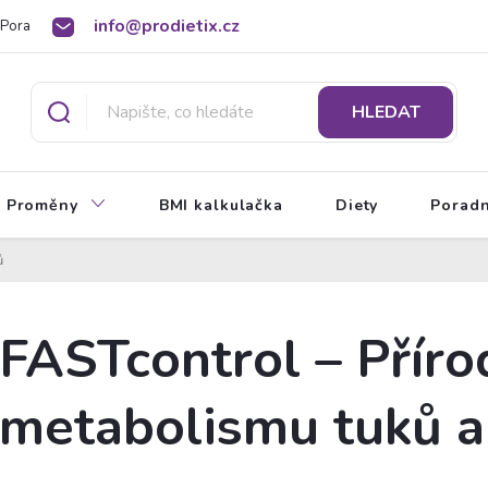
info@prodietix.cz
Poradna
BMI kalkulačka
O Prodietix dietě
HLEDAT
Proměny
BMI kalkulačka
Diety
Porad
ů
FASTcontrol – Příro
metabolismu tuků a