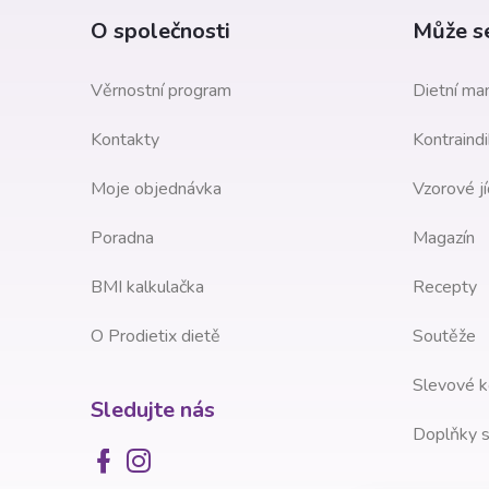
a
O společnosti
Může se
t
Věrnostní program
Dietní man
í
Kontakty
Kontraindi
Moje objednávka
Vzorové jí
Poradna
Magazín
BMI kalkulačka
Recepty
O Prodietix dietě
Soutěže
Slevové k
Sledujte nás
Doplňky s