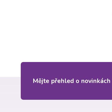
Z
Mějte přehled o novinkách
á
p