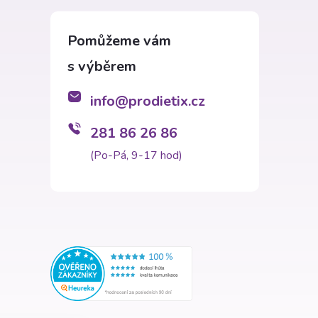
info
@
prodietix.cz
281 86 26 86
(Po-Pá, 9-17 hod)