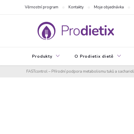
Přejít
Věrnostní program
Kontakty
Moje objednávka
na
obsah
Produkty
O Prodietix dietě
FASTcontrol – Přírodní podpora metabolismu tuků a sacharid
P
o
s