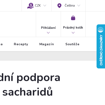
CZK
Čeština
NÁKUPNÍ
KOŠÍK
Prázdný košík
Přihlášení
na
Recepty
Magazín
Soutěže
dní podpora
 sacharidů