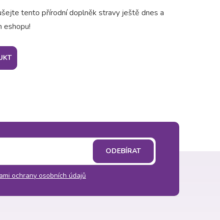
ejte tento přírodní doplněk stravy ještě dnes a
m eshopu!
UKT
ODEBÍRAT
ami ochrany osobních údajů