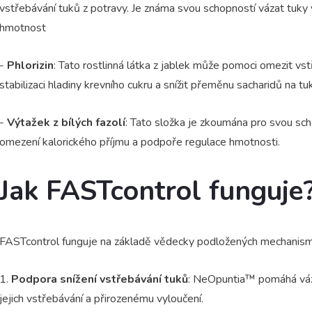
vstřebávání tuků z potravy. Je známa svou schopností vázat tuky 
hmotnost
-
Phlorizin
: Tato rostlinná látka z jablek může pomoci omezit vs
stabilizaci hladiny krevního cukru a snížit přeměnu sacharidů na tuk
-
Výtažek z bílých fazolí
: Tato složka je zkoumána pro svou sc
omezení kalorického příjmu a podpoře regulace hmotnosti.
Jak FASTcontrol funguje
FASTcontrol funguje na základě vědecky podložených mechanismů, 
1.
Podpora snížení vstřebávání tuků
: NeOpuntia™ pomáhá vázat
jejich vstřebávání a přirozenému vyloučení.