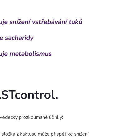
ASTcontrol.
í vědecky prozkoumané účinky:
to složka z kaktusu může přispět ke snížení