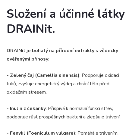
Složení a účinné látky
DRAINit.
DRAINit je bohatý na přírodní extrakty s vědecky
ověřenými přínosy:
-
Zelený čaj (Camellia sinensis)
: Podporuje oxidaci
tuků, zvyšuje energetický výdej a chrání tělo před
oxidačním stresem.
-
Inulin z čekanky
: Přispívá k normální funkci střev,
podporuje růst prospěšných bakterií a zlepšuje trávení.
-
Fenykl (Foeniculum vulgare)
: Pomáhá s trávením,