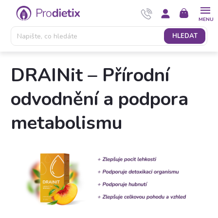
Přejít
NÁKUPNÍ
na
KOŠÍK
obsah
HLEDAT
DRAINit – Přírodní
odvodnění a podpora
metabolismu