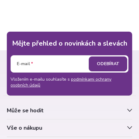
Mějte přehled o novinkách a slevách
Z
E-mail
ODEBÍRAT
á
Vložením e-mailu souhlasíte s
podmínkami ochrany
p
osobních údajů
a
Může se hodit
t
Vše o nákupu
í