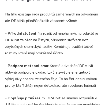
Na trhu existuje řada produktů zaměřených na odvodnění,
ale DRAINit přináší několik zásadních výhod:
-
Přírodní složení
: Na rozdíl od mnoha jiných produktů je
DRAINit založen na čistých, přírodních složkách bez
zbytečných chemických aditiv. Kombinuje tradiční léčivé
rostliny, které mají prokázané účinky.
-
Podpora metabolismu
: Kromě odvodnění DRAINit
aktivně podporuje oxidaci tuků a zvyšuje energetický
výdej díky obsahu zeleného čaje. To ho činí ideální volbou
pro ty, kteří chtějí nejen detoxikaci, ale i podporu hubnutí.
-
Doplňuje pitný režim
: DRAINit se snadno rozpouští v
1,5 litru vody, což ho činí ideálním doplňkem pro pravidelný